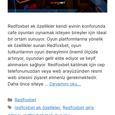
Redfoxbet ek özellikler kendi evinin konforunda
cafe oyunları oynamak isteyen bireyler için ideal
bir ortam sunuyor. Oyun platformlarına yönelik
ek özellikler sunan Redfoxbet, oyun
tutkunlarının oyun deneyimini önemli ölçüde
artırıyor, oyundan gelir elde ediyor ve keyif
alınmasını sağlıyor. Redfoxbet katılmak için cep
telefonunuzdan veya web arayüzünden resmi
web sitesini ziyaret etmeniz gerekmektedir.
Daha önce siteye …
Devamını oku…
Kategoriler
Redfoxbet
Etiketler
redfoxbet ek özellikler
,
Redfoxbet giriş