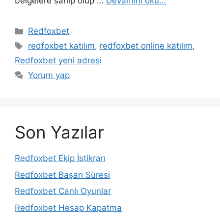
belgelere sahip olup …
Devamını oku…
Kategoriler
Redfoxbet
Etiketler
redfoxbet katılım
,
redfoxbet online katılım
,
Redfoxbet yeni adresi
Yorum yap
Son Yazılar
Redfoxbet Ekip İstikrarı
Redfoxbet Başarı Süresi
Redfoxbet Canlı Oyunlar
Redfoxbet Hesap Kapatma