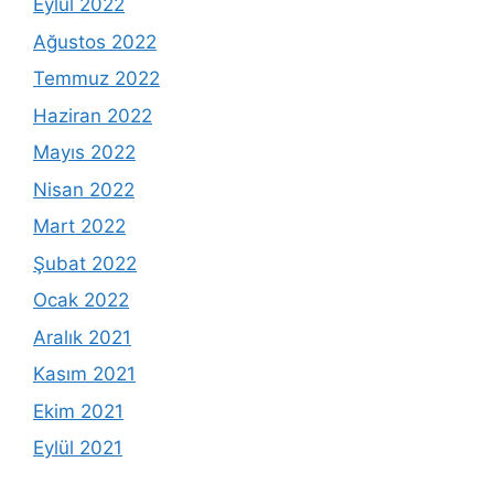
Eylül 2022
Ağustos 2022
Temmuz 2022
Haziran 2022
Mayıs 2022
Nisan 2022
Mart 2022
Şubat 2022
Ocak 2022
Aralık 2021
Kasım 2021
Ekim 2021
Eylül 2021