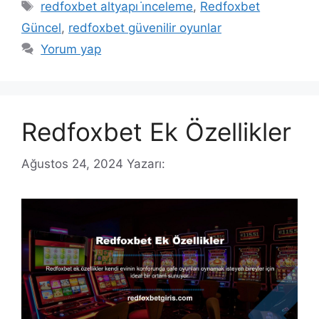
Etiketler
redfoxbet altyapı i̇nceleme
,
Redfoxbet
Güncel
,
redfoxbet güvenilir oyunlar
Yorum yap
Redfoxbet Ek Özellikler
Ağustos 24, 2024
Yazarı: