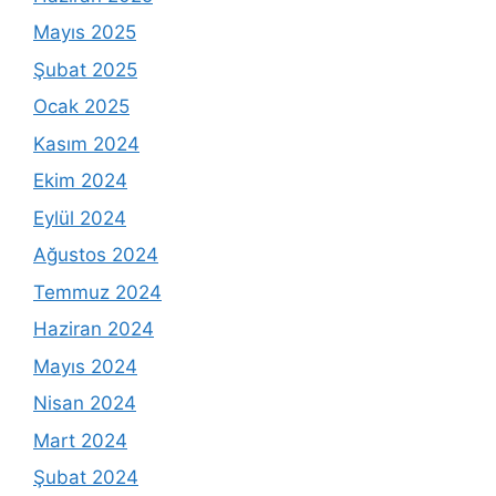
Mayıs 2025
Şubat 2025
Ocak 2025
Kasım 2024
Ekim 2024
Eylül 2024
Ağustos 2024
Temmuz 2024
Haziran 2024
Mayıs 2024
Nisan 2024
Mart 2024
Şubat 2024