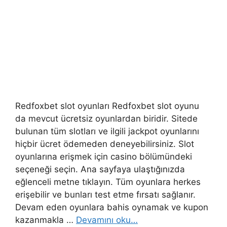
Redfoxbet slot oyunları Redfoxbet slot oyunu
da mevcut ücretsiz oyunlardan biridir. Sitede
bulunan tüm slotları ve ilgili jackpot oyunlarını
hiçbir ücret ödemeden deneyebilirsiniz. Slot
oyunlarına erişmek için casino bölümündeki
seçeneği seçin. Ana sayfaya ulaştığınızda
eğlenceli metne tıklayın. Tüm oyunlara herkes
erişebilir ve bunları test etme fırsatı sağlanır.
Devam eden oyunlara bahis oynamak ve kupon
kazanmakla …
Devamını oku…