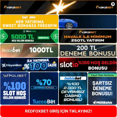
×
REDFOXBET GİRİŞ İÇİN TIKLAYINIZ!