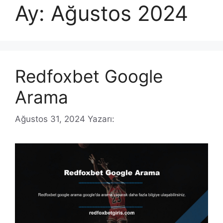
Ay:
Ağustos 2024
Redfoxbet Google
Arama
Ağustos 31, 2024
Yazarı: