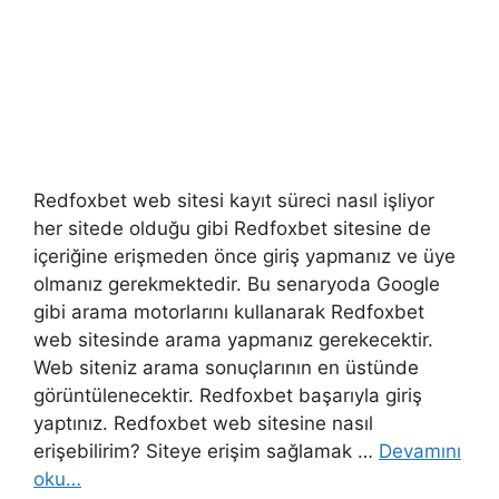
Redfoxbet web sitesi kayıt süreci nasıl işliyor
her sitede olduğu gibi Redfoxbet sitesine de
içeriğine erişmeden önce giriş yapmanız ve üye
olmanız gerekmektedir. Bu senaryoda Google
gibi arama motorlarını kullanarak Redfoxbet
web sitesinde arama yapmanız gerekecektir.
Web siteniz arama sonuçlarının en üstünde
görüntülenecektir. Redfoxbet başarıyla giriş
yaptınız. Redfoxbet web sitesine nasıl
erişebilirim? Siteye erişim sağlamak …
Devamını
oku…