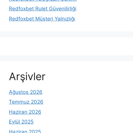
Redfoxbet Rulet Güvenilirliği
Redfoxbet Müşteri Yalnızlığı
Arşivler
Ağustos 2026
Temmuz 2026
Haziran 2026
Eylül 2025
Haziran 2025