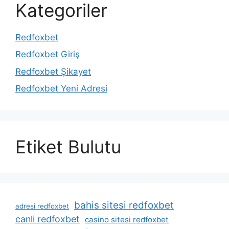
Kategoriler
Redfoxbet
Redfoxbet Giriş
Redfoxbet Şikayet
Redfoxbet Yeni Adresi
Etiket Bulutu
bahis sitesi redfoxbet
adresi redfoxbet
canli redfoxbet
casino sitesi redfoxbet