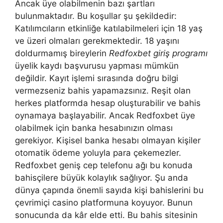
Ancak üye olabilmenin bazı şartları
bulunmaktadır. Bu koşullar şu şekildedir:
Katılımcıların etkinliğe katılabilmeleri için 18 yaş
ve üzeri olmaları gerekmektedir. 18 yaşını
doldurmamış bireylerin
Redfoxbet giriş programı
üyelik kaydı başvurusu yapması mümkün
değildir. Kayıt işlemi sırasında doğru bilgi
vermezseniz bahis yapamazsınız. Reşit olan
herkes platformda hesap oluşturabilir ve bahis
oynamaya başlayabilir. Ancak Redfoxbet üye
olabilmek için banka hesabınızın olması
gerekiyor. Kişisel banka hesabı olmayan kişiler
otomatik ödeme yoluyla para çekemezler.
Redfoxbet geniş cep telefonu ağı bu konuda
bahisçilere büyük kolaylık sağlıyor. Şu anda
dünya çapında önemli sayıda kişi bahislerini bu
çevrimiçi casino platformuna koyuyor. Bunun
sonucunda da kâr elde etti. Bu bahis sitesinin