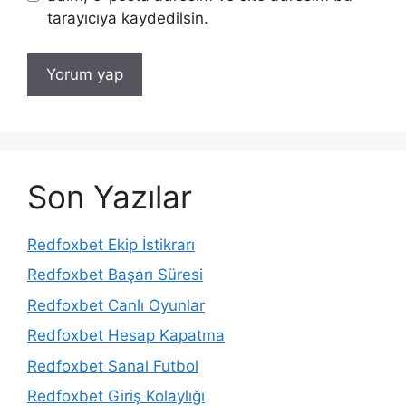
tarayıcıya kaydedilsin.
Son Yazılar
Redfoxbet Ekip İstikrarı
Redfoxbet Başarı Süresi
Redfoxbet Canlı Oyunlar
Redfoxbet Hesap Kapatma
Redfoxbet Sanal Futbol
Redfoxbet Giriş Kolaylığı