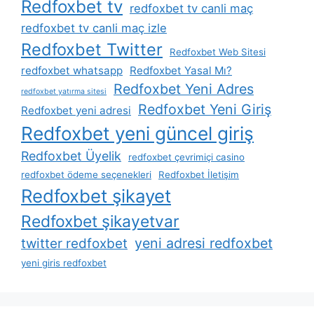
Redfoxbet tv
redfoxbet tv canli maç
redfoxbet tv canli maç izle
Redfoxbet Twitter
Redfoxbet Web Sitesi
redfoxbet whatsapp
Redfoxbet Yasal Mı?
Redfoxbet Yeni Adres
redfoxbet yatırma sitesi
Redfoxbet Yeni Giriş
Redfoxbet yeni adresi
Redfoxbet yeni güncel giriş
Redfoxbet Üyelik
redfoxbet çevrimiçi casino
redfoxbet ödeme seçenekleri
Redfoxbet İletişim
Redfoxbet şikayet
Redfoxbet şikayetvar
yeni adresi redfoxbet
twitter redfoxbet
yeni giris redfoxbet