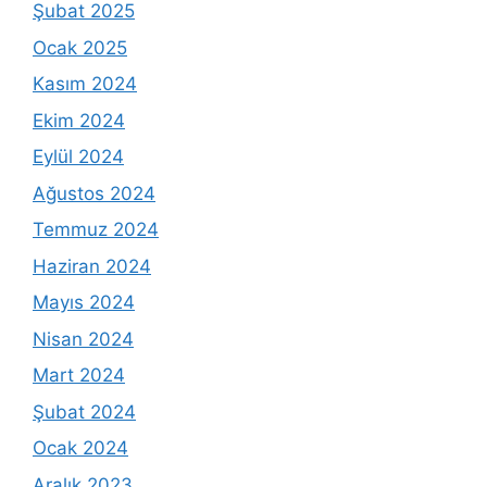
Şubat 2025
Ocak 2025
Kasım 2024
Ekim 2024
Eylül 2024
Ağustos 2024
Temmuz 2024
Haziran 2024
Mayıs 2024
Nisan 2024
Mart 2024
Şubat 2024
Ocak 2024
Aralık 2023