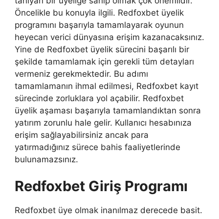
tanıyan bir üyeliğe sahip olmak çok önemlidir.
Öncelikle bu konuyla ilgili. Redfoxbet üyelik
programını başarıyla tamamlayarak oyunun
heyecan verici dünyasına erişim kazanacaksınız.
Yine de Redfoxbet üyelik sürecini başarılı bir
şekilde tamamlamak için gerekli tüm detayları
vermeniz gerekmektedir. Bu adımı
tamamlamanın ihmal edilmesi, Redfoxbet kayıt
sürecinde zorluklara yol açabilir. Redfoxbet
üyelik aşaması başarıyla tamamlandıktan sonra
yatırım zorunlu hale gelir. Kullanıcı hesabınıza
erişim sağlayabilirsiniz ancak para
yatırmadığınız sürece bahis faaliyetlerinde
bulunamazsınız.
Redfoxbet Giriş Programı
Redfoxbet üye olmak inanılmaz derecede basit.