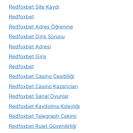
Redfoxbet Site Kaydı
Redfoxbet
Redfoxbet Adres Öğrenme
Redfoxbet Giriş Sorunu
Redfoxbet Adresi
Redfoxbet Giriş
Redfoxbet
Redfoxbet Casino Çeşitliliği
Redfoxbet Casino Kazançları
Redfoxbet Sanal Oyunlar
Redfoxbet Kaydolma Kolaylığı
Redfoxbet Telegraph Çekimi
Redfoxbet Rulet Güvenilirliği