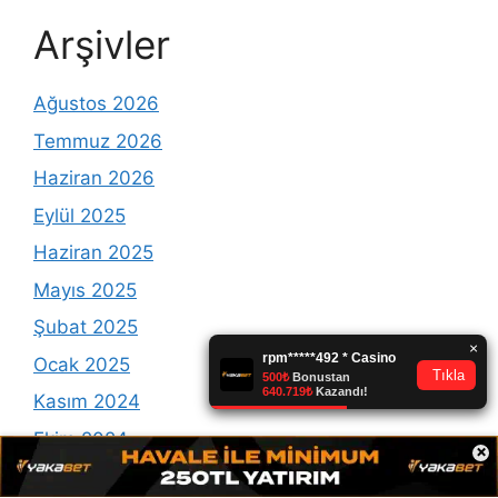
Arşivler
Ağustos 2026
Temmuz 2026
Haziran 2026
Eylül 2025
Haziran 2025
Mayıs 2025
Şubat 2025
Ocak 2025
Kasım 2024
Ekim 2024
×
Eylül 2024