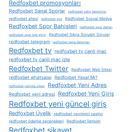
Redfoxbet promosyonları
Redfoxbet Sanal Sporlar
redfoxbet satış temsilcisi
redfoxbet sitesi
Redfoxbet Sosyal Medya
redfoxbet slot
Redfoxbet Spor Bahisleri
redfoxbet spor dalları
Redfoxbet Sıkça Sorulan Sorular
redfoxbet spor üye girişi
redfoxbet telegram
redfoxbet tema detayları
Redfoxbet tv
redfoxbet tv canli maç
redfoxbet tv canli maç izle
Redfoxbet Twitter
Redfoxbet Web Sitesi
redfoxbet whatsapp
Redfoxbet Yasal Mı?
Redfoxbet Yeni Adres
redfoxbet yatırma sitesi
Redfoxbet Yeni Giriş
Redfoxbet yeni adresi
Redfoxbet yeni güncel giriş
Redfoxbet Üyelik
redfoxbet çevrimiçi casino
redfoxbet ödeme seçenekleri
Redfoxbet İletişim
Redfoxbet şikayet