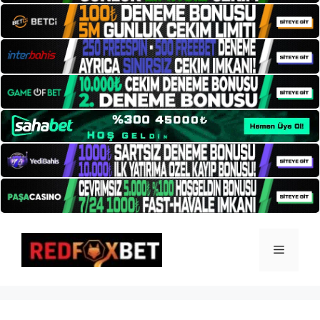
İçeriğe
atla
Menü