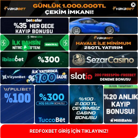
×
REDFOXBET GİRİŞ İÇİN TIKLAYINIZ!