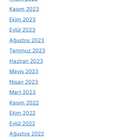
Kasım 2023
Ekim 2023
Eylül 2023
Ağustos 2023
Temmuz 2023
Haziran 2023
Mayıs 2023
Nisan 2023
Mart 2023
Kasım 2022
Ekim 2022
Eylül 2022
Ağustos 2022