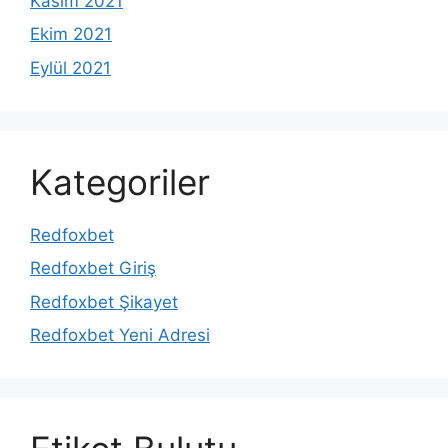
Kasım 2021
Ekim 2021
Eylül 2021
Kategoriler
Redfoxbet
Redfoxbet Giriş
Redfoxbet Şikayet
Redfoxbet Yeni Adresi