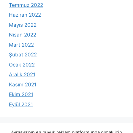
Temmuz 2022
Haziran 2022
Mayıs 2022
Nisan 2022
Mart 2022
Şubat 2022
Ocak 2022
Aralık 2021
Kasım 2021
Ekim 2021
Eylül 2021
Avrasya'nın en büyük reklam platformunda olmak için