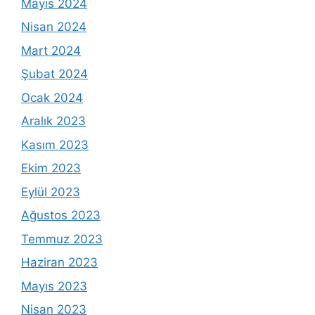
Mayıs 2024
Nisan 2024
Mart 2024
Şubat 2024
Ocak 2024
Aralık 2023
Kasım 2023
Ekim 2023
Eylül 2023
Ağustos 2023
Temmuz 2023
Haziran 2023
Mayıs 2023
Nisan 2023