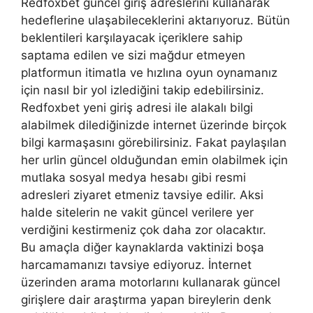
Redfoxbet güncel giriş adreslerini kullanarak
hedeflerine ulaşabileceklerini aktarıyoruz. Bütün
beklentileri karşılayacak içeriklere sahip
saptama edilen ve sizi mağdur etmeyen
platformun itimatla ve hızlına oyun oynamanız
için nasıl bir yol izlediğini takip edebilirsiniz.
Redfoxbet yeni giriş adresi ile alakalı bilgi
alabilmek dilediğinizde internet üzerinde birçok
bilgi karmaşasını görebilirsiniz. Fakat paylaşılan
her urlin güncel olduğundan emin olabilmek için
mutlaka sosyal medya hesabı gibi resmi
adresleri ziyaret etmeniz tavsiye edilir. Aksi
halde sitelerin ne vakit güncel verilere yer
verdiğini kestirmeniz çok daha zor olacaktır.
Bu amaçla diğer kaynaklarda vaktinizi boşa
harcamamanızı tavsiye ediyoruz. İnternet
üzerinden arama motorlarını kullanarak güncel
girişlere dair araştırma yapan bireylerin denk