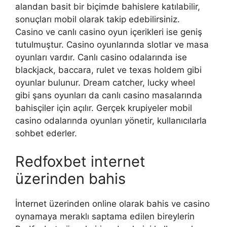
alandan basit bir biçimde bahislere katılabilir,
sonuçları mobil olarak takip edebilirsiniz.
Casino ve canlı casino oyun içerikleri ise geniş
tutulmuştur. Casino oyunlarında slotlar ve masa
oyunları vardır. Canlı casino odalarında ise
blackjack, baccara, rulet ve texas holdem gibi
oyunlar bulunur. Dream catcher, lucky wheel
gibi şans oyunları da canlı casino masalarında
bahisçiler için açılır. Gerçek krupiyeler mobil
casino odalarında oyunları yönetir, kullanıcılarla
sohbet ederler.
Redfoxbet internet
üzerinden bahis
İnternet üzerinden online olarak bahis ve casino
oynamaya meraklı saptama edilen bireylerin