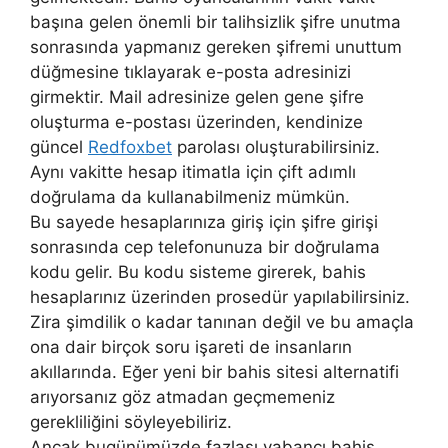
başına gelen önemli bir talihsizlik şifre unutma
sonrasında yapmanız gereken şifremi unuttum
düğmesine tıklayarak e-posta adresinizi
girmektir. Mail adresinize gelen gene şifre
oluşturma e-postası üzerinden, kendinize
güncel
Redfoxbet
parolası oluşturabilirsiniz.
Aynı vakitte hesap itimatla için çift adımlı
doğrulama da kullanabilmeniz mümkün.
Bu sayede hesaplarınıza giriş için şifre girişi
sonrasında cep telefonunuza bir doğrulama
kodu gelir. Bu kodu sisteme girerek, bahis
hesaplarınız üzerinden prosedür yapılabilirsiniz.
Zira şimdilik o kadar tanınan değil ve bu amaçla
ona dair birçok soru işareti de insanların
akıllarında. Eğer yeni bir bahis sitesi alternatifi
arıyorsanız göz atmadan geçmemeniz
gerekliliğini söyleyebiliriz.
Ancak bugünümüzde fazlası yabancı bahis