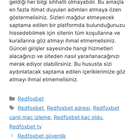
geldiği her bilgi sıhhatli olmayabilir. Bu amaçla
en fazla itimat duyulan adımları atmaya özen
göstermelisiniz. Sizleri mağdur etmeyecek
saptama edilen bir platformda bulunduğunuzu
hissedebilmek için sitenin tüm koşullarına ve
kurallarına göz atmayı ihmal etmemelisiniz.
Güncel girişler sayesinde hangi hizmetleri
alacağınızı ve siteden nasıl yararlanacağınızı
merak ediyor olabilirsiniz. Bu hususta sizi
aydınlatacak saptama edilen içeriklerimize göz
atmayı ihmal etmemelisiniz.
Kategoriler
Redfoxbet
Etiketler
Redfoxbet
,
Redfoxbet adresi
,
Redfoxbet
canlı maç izleme
,
Redfoxbet kaç oldu
,
Redfoxbet tv
Yazı
Redfoxbet güvenlik