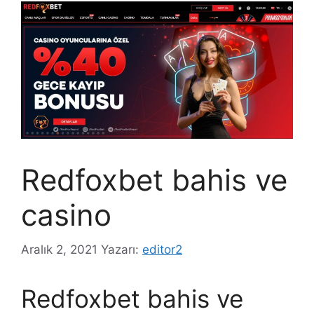
Redfoxbet bahis ve
casino
Aralık 2, 2021
Yazarı:
editor2
Redfoxbet bahis ve