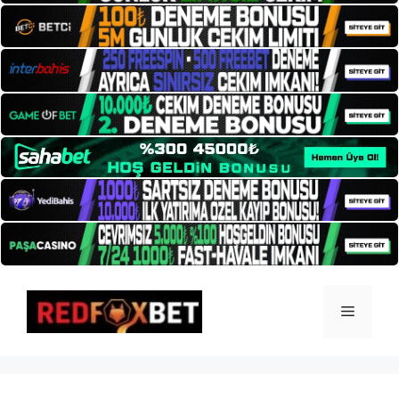
İçeriğe
atla
Menü