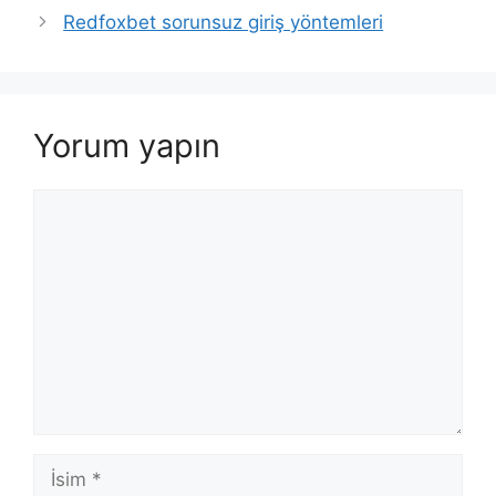
dolaşımı
Redfoxbet sorunsuz giriş yöntemleri
Yorum yapın
Yorum
İsim