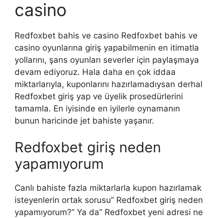
casino
Redfoxbet bahis ve casino Redfoxbet bahis ve
casino oyunlarına giriş yapabilmenin en itimatla
yollarını, şans oyunları severler için paylaşmaya
devam ediyoruz. Hala daha en çok iddaa
miktarlarıyla, kuponlarını hazırlamadıysan derhal
Redfoxbet giriş yap ve üyelik prosedürlerini
tamamla. En iyisinde en iyilerle oynamanın
bunun haricinde jet bahiste yaşanır.
Redfoxbet giriş neden
yapamıyorum
Canlı bahiste fazla miktarlarla kupon hazırlamak
isteyenlerin ortak sorusu” Redfoxbet giriş neden
yapamıyorum?” Ya da” Redfoxbet yeni adresi ne