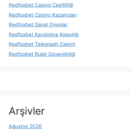
Redfoxbet Casino Çeşitliliği
Redfoxbet Casino Kazançları
Redfoxbet Sanal Oyunlar
Redfoxbet Kaydolma Kolaylığı
Redfoxbet Telegraph Çekimi
Redfoxbet Rulet Güvenilirliği
Arşivler
Ağustos 2026