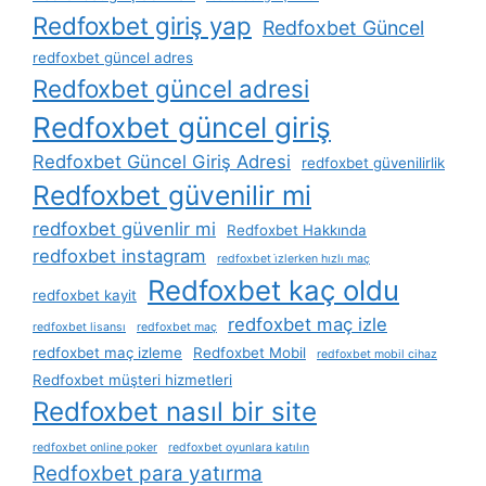
Redfoxbet giriş yap
Redfoxbet Güncel
redfoxbet güncel adres
Redfoxbet güncel adresi
Redfoxbet güncel giriş
Redfoxbet Güncel Giriş Adresi
redfoxbet güvenilirlik
Redfoxbet güvenilir mi
redfoxbet güvenlir mi
Redfoxbet Hakkında
redfoxbet instagram
redfoxbet i̇zlerken hızlı maç
Redfoxbet kaç oldu
redfoxbet kayit
redfoxbet maç izle
redfoxbet lisansı
redfoxbet maç
redfoxbet maç izleme
Redfoxbet Mobil
redfoxbet mobil cihaz
Redfoxbet müşteri hizmetleri
Redfoxbet nasıl bir site
redfoxbet online poker
redfoxbet oyunlara katılın
Redfoxbet para yatırma