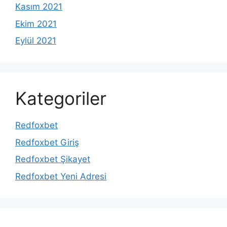
Kasım 2021
Ekim 2021
Eylül 2021
Kategoriler
Redfoxbet
Redfoxbet Giriş
Redfoxbet Şikayet
Redfoxbet Yeni Adresi