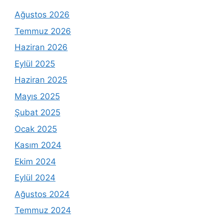
Ağustos 2026
Temmuz 2026
Haziran 2026
Eylül 2025
Haziran 2025
Mayıs 2025
Şubat 2025
Ocak 2025
Kasım 2024
Ekim 2024
Eylül 2024
Ağustos 2024
Temmuz 2024