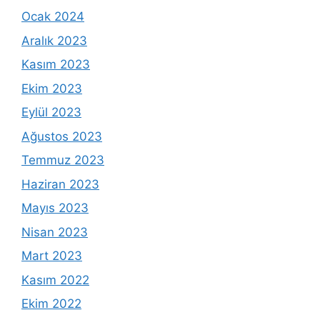
Ocak 2024
Aralık 2023
Kasım 2023
Ekim 2023
Eylül 2023
Ağustos 2023
Temmuz 2023
Haziran 2023
Mayıs 2023
Nisan 2023
Mart 2023
Kasım 2022
Ekim 2022