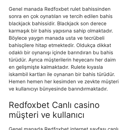
Genel manada Redfoxbet rulet bahissinden
sonra en çok oynatılan ve tercih edilen bahis
blackjack bahissidir. Blackjack son derece
karmaşık bir bahis yapısına sahip olmaktadır.
Böylece yaygın manada usta ve tecrübeli
bahisçilere hitap etmektedir. Oldukça dikkat
odaklı bir oynanışı içinde barındıran bu bahis
türüdür. Ayrıca müşterilerin heyecanı her daim
en gelişmişte kalmaktadır. Rulete kıyasla
iskambil kartları ile oynanan bir bahis türüdür.
Hemen hemen her kesimden ve zevkte müşteri
ve kullanıcıyı bünyesinde barındırmaktadır.
Redfoxbet Canlı casino
müşteri ve kullanıcı
Genel manada Redfoxbet internet sayfası canlı