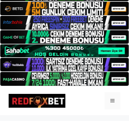
İçeriğe
atla
Menü