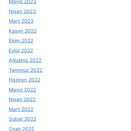
Mayıs 2023
Nisan 2023
Mart 2023
Kasım 2022
Ekim 2022
Eylül 2022
Ağustos 2022
Temmuz 2022
Haziran 2022
Mayıs 2022
Nisan 2022
Mart 2022
Şubat 2022
Ocak 2022