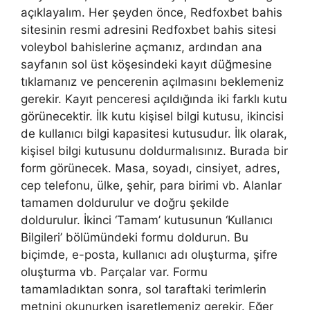
açıklayalım. Her şeyden önce, Redfoxbet bahis
sitesinin resmi adresini Redfoxbet bahis sitesi
voleybol bahislerine açmanız, ardından ana
sayfanın sol üst köşesindeki kayıt düğmesine
tıklamanız ve pencerenin açılmasını beklemeniz
gerekir. Kayıt penceresi açıldığında iki farklı kutu
görünecektir. İlk kutu kişisel bilgi kutusu, ikincisi
de kullanıcı bilgi kapasitesi kutusudur. İlk olarak,
kişisel bilgi kutusunu doldurmalısınız. Burada bir
form görünecek. Masa, soyadı, cinsiyet, adres,
cep telefonu, ülke, şehir, para birimi vb. Alanlar
tamamen doldurulur ve doğru şekilde
doldurulur. İkinci ‘Tamam’ kutusunun ‘Kullanıcı
Bilgileri’ bölümündeki formu doldurun. Bu
biçimde, e-posta, kullanıcı adı oluşturma, şifre
oluşturma vb. Parçalar var. Formu
tamamladıktan sonra, sol taraftaki terimlerin
metnini okunurken işaretlemeniz gerekir. Eğer