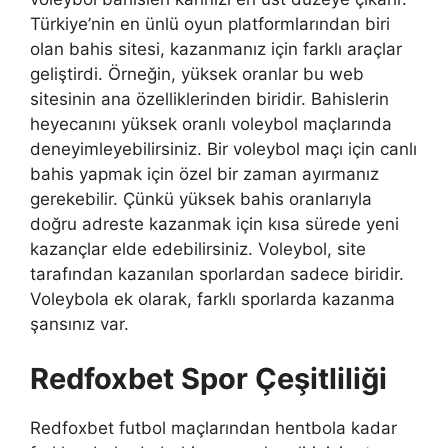
Türkiye’nin en ünlü oyun platformlarından biri
olan bahis sitesi, kazanmanız için farklı araçlar
geliştirdi. Örneğin, yüksek oranlar bu web
sitesinin ana özelliklerinden biridir. Bahislerin
heyecanını yüksek oranlı voleybol maçlarında
deneyimleyebilirsiniz. Bir voleybol maçı için canlı
bahis yapmak için özel bir zaman ayırmanız
gerekebilir. Çünkü yüksek bahis oranlarıyla
doğru adreste kazanmak için kısa sürede yeni
kazançlar elde edebilirsiniz. Voleybol, site
tarafından kazanılan sporlardan sadece biridir.
Voleybola ek olarak, farklı sporlarda kazanma
şansınız var.
Redfoxbet Spor Çeşitliliği
Redfoxbet futbol maçlarından hentbola kadar