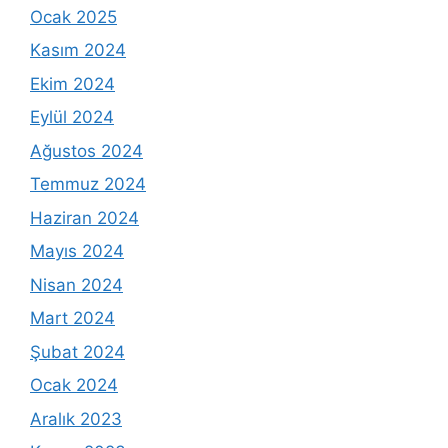
Ocak 2025
Kasım 2024
Ekim 2024
Eylül 2024
Ağustos 2024
Temmuz 2024
Haziran 2024
Mayıs 2024
Nisan 2024
Mart 2024
Şubat 2024
Ocak 2024
Aralık 2023