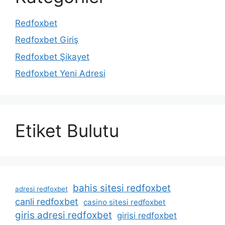
Redfoxbet
Redfoxbet Giriş
Redfoxbet Şikayet
Redfoxbet Yeni Adresi
Etiket Bulutu
bahis sitesi redfoxbet
adresi redfoxbet
canli redfoxbet
casino sitesi redfoxbet
giris adresi redfoxbet
girisi redfoxbet