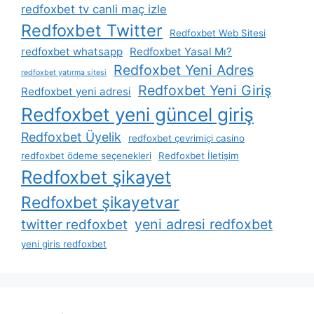
redfoxbet tv canli maç izle
Redfoxbet Twitter
Redfoxbet Web Sitesi
redfoxbet whatsapp
Redfoxbet Yasal Mı?
Redfoxbet Yeni Adres
redfoxbet yatırma sitesi
Redfoxbet Yeni Giriş
Redfoxbet yeni adresi
Redfoxbet yeni güncel giriş
Redfoxbet Üyelik
redfoxbet çevrimiçi casino
redfoxbet ödeme seçenekleri
Redfoxbet İletişim
Redfoxbet şikayet
Redfoxbet şikayetvar
yeni adresi redfoxbet
twitter redfoxbet
yeni giris redfoxbet