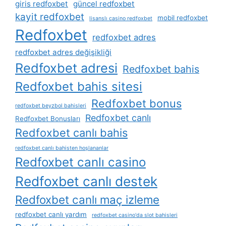
giris redfoxbet
güncel redfoxbet
kayit redfoxbet
mobil redfoxbet
lisanslı casino redfoxbet
Redfoxbet
redfoxbet adres
redfoxbet adres değişikliği
Redfoxbet adresi
Redfoxbet bahis
Redfoxbet bahis sitesi
Redfoxbet bonus
redfoxbet beyzbol bahisleri
Redfoxbet canlı
Redfoxbet Bonusları
Redfoxbet canlı bahis
redfoxbet canlı bahisten hoşlananlar
Redfoxbet canlı casino
Redfoxbet canlı destek
Redfoxbet canlı maç izleme
redfoxbet canlı yardım
redfoxbet casino'da slot bahisleri