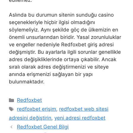
Aslında bu durumun sitenin sunduğu casino
seçenekleriyle hiçbir ilgisi olmadığını
söylemeliyiz. Aynı şekilde göç de ülkemizin en
önemli unsurlarından biridir. Yasal zorunluluklar
ve engeller nedeniyle Redfoxbet giriş adresi
değişmiştir. Bu ayarlarla ilgili sorunlar genellikle
adres değişikliklerinde ortaya çıkabilir. Ancak
sıralı olarak adres değiştirmenizi ve siteye
anında erişmenizi sağlayan bir yapı
bulunmaktadır.
Kategoriler
Redfoxbet
Etiketler
redfoxbet erişim
,
redfoxbet web sitesi
adresini değiştirin
,
yeni adresi redfoxbet
Yazı
Redfoxbet Genel Bilgi