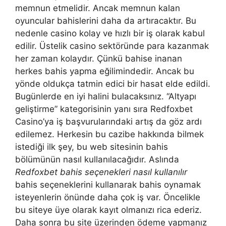
memnun etmelidir. Ancak memnun kalan
oyuncular bahislerini daha da artıracaktır. Bu
nedenle casino kolay ve hızlı bir iş olarak kabul
edilir. Üstelik casino sektöründe para kazanmak
her zaman kolaydır. Çünkü bahise inanan
herkes bahis yapma eğilimindedir. Ancak bu
yönde oldukça tatmin edici bir hasat elde edildi.
Bugünlerde en iyi halini bulacaksınız. “Altyapı
geliştirme” kategorisinin yanı sıra Redfoxbet
Casino’ya iş başvurularındaki artış da göz ardı
edilemez. Herkesin bu cazibe hakkında bilmek
istediği ilk şey, bu web sitesinin bahis
bölümünün nasıl kullanılacağıdır. Aslında
Redfoxbet bahis seçenekleri nasıl kullanılır
bahis seçeneklerini kullanarak bahis oynamak
isteyenlerin önünde daha çok iş var. Öncelikle
bu siteye üye olarak kayıt olmanızı rica ederiz.
Daha sonra bu site üzerinden ödeme yapmanız