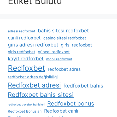
Etiket Bulutu
bahis sitesi redfoxbet
adresi redfoxbet
canli redfoxbet
casino sitesi redfoxbet
giris adresi redfoxbet
girisi redfoxbet
giris redfoxbet
güncel redfoxbet
kayit redfoxbet
mobil redfoxbet
Redfoxbet
redfoxbet adres
redfoxbet adres değişikliği
Redfoxbet adresi
Redfoxbet bahis
Redfoxbet bahis sitesi
Redfoxbet bonus
redfoxbet beyzbol bahisleri
Redfoxbet canlı
Redfoxbet Bonusları