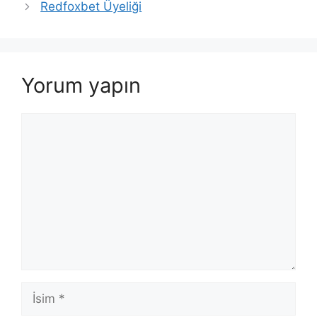
dolaşımı
Redfoxbet Üyeliği
Yorum yapın
Yorum
İsim