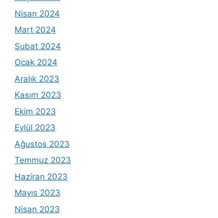
Nisan 2024
Mart 2024
Şubat 2024
Ocak 2024
Aralık 2023
Kasım 2023
Ekim 2023
Eylül 2023
Ağustos 2023
Temmuz 2023
Haziran 2023
Mayıs 2023
Nisan 2023