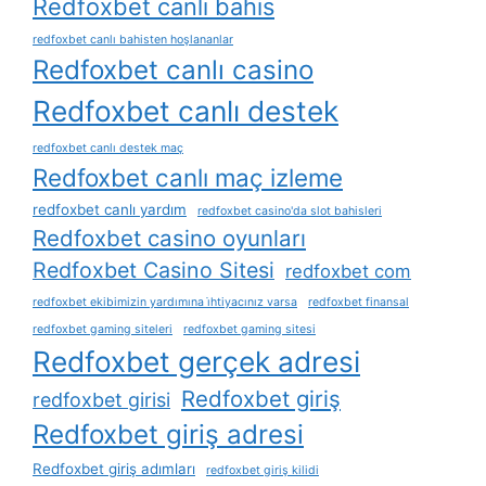
Redfoxbet canlı bahis
redfoxbet canlı bahisten hoşlananlar
Redfoxbet canlı casino
Redfoxbet canlı destek
redfoxbet canlı destek maç
Redfoxbet canlı maç izleme
redfoxbet canlı yardım
redfoxbet casino'da slot bahisleri
Redfoxbet casino oyunları
Redfoxbet Casino Sitesi
redfoxbet com
redfoxbet ekibimizin yardımına i̇htiyacınız varsa
redfoxbet finansal
redfoxbet gaming siteleri
redfoxbet gaming sitesi
Redfoxbet gerçek adresi
Redfoxbet giriş
redfoxbet girisi
Redfoxbet giriş adresi
Redfoxbet giriş adımları
redfoxbet giriş kilidi