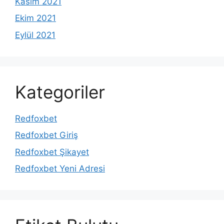
Kasım 2021
Ekim 2021
Eylül 2021
Kategoriler
Redfoxbet
Redfoxbet Giriş
Redfoxbet Şikayet
Redfoxbet Yeni Adresi