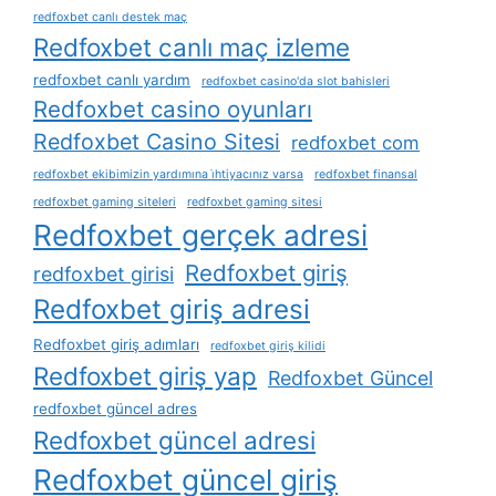
redfoxbet canlı destek maç
Redfoxbet canlı maç izleme
redfoxbet canlı yardım
redfoxbet casino'da slot bahisleri
Redfoxbet casino oyunları
Redfoxbet Casino Sitesi
redfoxbet com
redfoxbet ekibimizin yardımına i̇htiyacınız varsa
redfoxbet finansal
redfoxbet gaming siteleri
redfoxbet gaming sitesi
Redfoxbet gerçek adresi
Redfoxbet giriş
redfoxbet girisi
Redfoxbet giriş adresi
Redfoxbet giriş adımları
redfoxbet giriş kilidi
Redfoxbet giriş yap
Redfoxbet Güncel
redfoxbet güncel adres
Redfoxbet güncel adresi
Redfoxbet güncel giriş