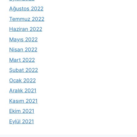
Ağustos 2022
Temmuz 2022
Haziran 2022
Mayıs 2022
Nisan 2022
Mart 2022
Şubat 2022
Ocak 2022
Aralık 2021
Kasım 2021
Ekim 2021
Eylül 2021