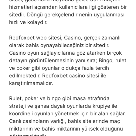
hizmetleri açısından kullanıcılara ilgi gösteren bir
sitedir. Döngü gerekçelendirmenin uygulanması
hızlı ve kolaydır.
Redfoxbet web sitesi; Casino, gerçek zamanlı
olarak bahis oynayabileceğiniz bir sitedir.
Casino oyun sağlayıcılarına göz atarken birçok
detayın görüntülenmesinin yanı sıra; Bingo, rulet
ve poker gibi oyunlar oldukça fazla tercih
edilmektedir. Redfoxbet casino sitesi ile
karıştırılmamalıdır.
Rulet, poker ve bingo gibi masa etrafında
strateji ve şansa dayalı oyunlarda krupiye ile
koordineli oyunları yönetmek için bir alan sağlar.
Canlı casinoların varlığı, bahis sitelerinde maç
miktarının ve bahis miktarının yüksek olduğunu