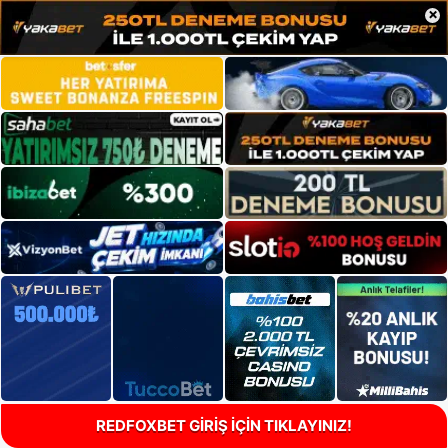
×
REDFOXBET GİRİŞ İÇİN TIKLAYINIZ!