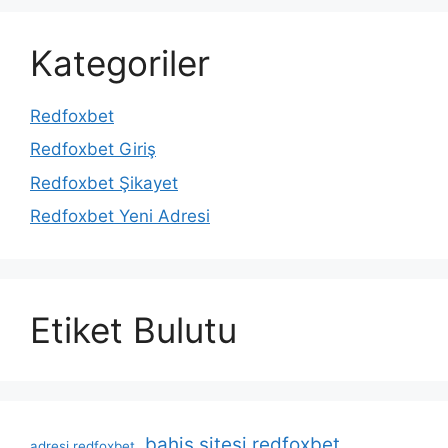
Kategoriler
Redfoxbet
Redfoxbet Giriş
Redfoxbet Şikayet
Redfoxbet Yeni Adresi
Etiket Bulutu
bahis sitesi redfoxbet
adresi redfoxbet