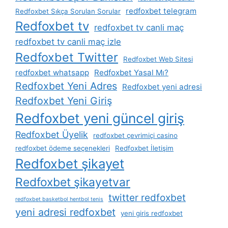
redfoxbet telegram
Redfoxbet Sıkça Sorulan Sorular
Redfoxbet tv
redfoxbet tv canli maç
redfoxbet tv canli maç izle
Redfoxbet Twitter
Redfoxbet Web Sitesi
redfoxbet whatsapp
Redfoxbet Yasal Mı?
Redfoxbet Yeni Adres
Redfoxbet yeni adresi
Redfoxbet Yeni Giriş
Redfoxbet yeni güncel giriş
Redfoxbet Üyelik
redfoxbet çevrimiçi casino
redfoxbet ödeme seçenekleri
Redfoxbet İletişim
Redfoxbet şikayet
Redfoxbet şikayetvar
twitter redfoxbet
redfoxbet ​​basketbol ​​hentbol ​​tenis
yeni adresi redfoxbet
yeni giris redfoxbet