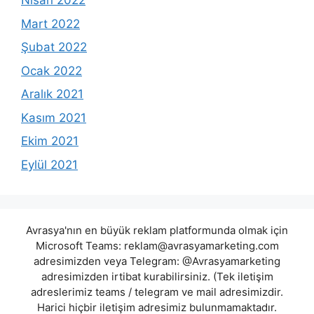
Nisan 2022
Mart 2022
Şubat 2022
Ocak 2022
Aralık 2021
Kasım 2021
Ekim 2021
Eylül 2021
Avrasya'nın en büyük reklam platformunda olmak için
Microsoft Teams:
reklam@avrasyamarketing.com
adresimizden veya Telegram: @Avrasyamarketing
adresimizden irtibat kurabilirsiniz. (Tek iletişim
adreslerimiz teams / telegram ve mail adresimizdir.
Harici hiçbir iletişim adresimiz bulunmamaktadır.