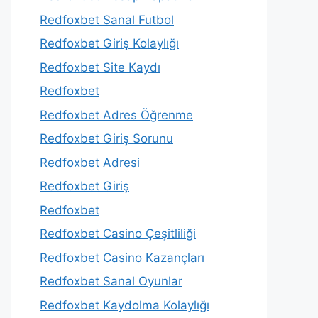
Redfoxbet Sanal Futbol
Redfoxbet Giriş Kolaylığı
Redfoxbet Site Kaydı
Redfoxbet
Redfoxbet Adres Öğrenme
Redfoxbet Giriş Sorunu
Redfoxbet Adresi
Redfoxbet Giriş
Redfoxbet
Redfoxbet Casino Çeşitliliği
Redfoxbet Casino Kazançları
Redfoxbet Sanal Oyunlar
Redfoxbet Kaydolma Kolaylığı