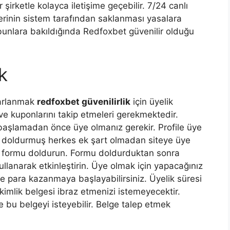
 şirketle kolayca iletişime geçebilir. 7/24 canlı
ilerinin sistem tarafından saklanması yasalara
bunlara bakıldığında Redfoxbet güvenilir olduğu
k
rarlanmak
redfoxbet güvenilirlik
için üyelik
nı ve kuponlarını takip etmeleri gerekmektedir.
 başlamadan önce üye olmanız gerekir. Profile üye
ını doldurmuş herkes ek şart olmadan siteye üye
sa formu doldurun. Formu doldurduktan sonra
ullanarak etkinleştirin. Üye olmak için yapacağınız
le para kazanmaya başlayabilirsiniz. Üyelik süresi
kimlik belgesi ibraz etmenizi istemeyecektir.
bu belgeyi isteyebilir. Belge talep etmek