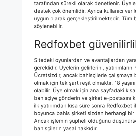
tarafından sürekli olarak denetlenir. Üyeler
destek çok önemlidir. Ayrıca kullanıcı ver
uygun olarak gerçekleştirilmektedir. Tüm 
söylenebilir.
Redfoxbet güvenilirli
Sitedeki oyunlardan ve avantajlardan ya
gereklidir. Üyelerin gelirlerini, yatırımları
Ücretsizdir, ancak bahisçilerle çalışmaya
olmak için tek şart reşit olmaktır. 18 yaş
olabilir. Üye olmak için ana sayfadaki kı
bahisçiye gönderin ve şirket e-postasını k
ilk yatırımdan kısa süre sonra Redfoxbet i
boyunca bahis şirketi sizden herhangi bir 
Ancak işlemin şüpheli olduğunu düşünürse 
bahisçilerin yasal hakkıdır.