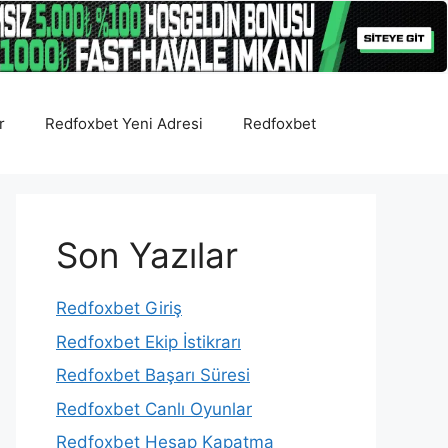
r
Redfoxbet Yeni Adresi
Redfoxbet
Son Yazılar
Redfoxbet Giriş
Redfoxbet Ekip İstikrarı
Redfoxbet Başarı Süresi
Redfoxbet Canlı Oyunlar
Redfoxbet Hesap Kapatma