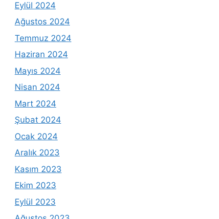
Eylül 2024
Ağustos 2024
Temmuz 2024
Haziran 2024
Mayıs 2024
Nisan 2024
Mart 2024
Şubat 2024
Ocak 2024
Aralık 2023
Kasım 2023
Ekim 2023
Eylül 2023
Ağustos 2023