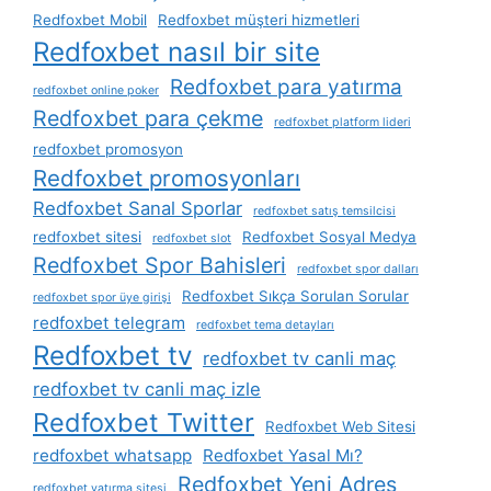
Redfoxbet Mobil
Redfoxbet müşteri hizmetleri
Redfoxbet nasıl bir site
Redfoxbet para yatırma
redfoxbet online poker
Redfoxbet para çekme
redfoxbet platform lideri
redfoxbet promosyon
Redfoxbet promosyonları
Redfoxbet Sanal Sporlar
redfoxbet satış temsilcisi
redfoxbet sitesi
Redfoxbet Sosyal Medya
redfoxbet slot
Redfoxbet Spor Bahisleri
redfoxbet spor dalları
Redfoxbet Sıkça Sorulan Sorular
redfoxbet spor üye girişi
redfoxbet telegram
redfoxbet tema detayları
Redfoxbet tv
redfoxbet tv canli maç
redfoxbet tv canli maç izle
Redfoxbet Twitter
Redfoxbet Web Sitesi
redfoxbet whatsapp
Redfoxbet Yasal Mı?
Redfoxbet Yeni Adres
redfoxbet yatırma sitesi