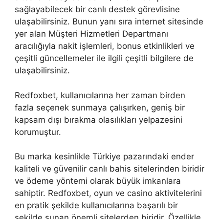
sağlayabilecek bir canlı destek görevlisine
ulaşabilirsiniz. Bunun yanı sıra internet sitesinde
yer alan Müşteri Hizmetleri Departmanı
aracılığıyla nakit işlemleri, bonus etkinlikleri ve
çeşitli güncellemeler ile ilgili çeşitli bilgilere de
ulaşabilirsiniz.
Redfoxbet, kullanıcılarına her zaman birden
fazla seçenek sunmaya çalışırken, geniş bir
kapsam dışı bırakma olasılıkları yelpazesini
korumuştur.
Bu marka kesinlikle Türkiye pazarındaki ender
kaliteli ve güvenilir canlı bahis sitelerinden biridir
ve ödeme yöntemi olarak büyük imkanlara
sahiptir. Redfoxbet, oyun ve casino aktivitelerini
en pratik şekilde kullanıcılarına başarılı bir
şekilde sunan önemli sitelerden biridir. Özellikle