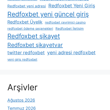
Redfoxbet Yeni Giriş
Redfoxbet yeni adresi
Redfoxbet yeni güncel giriş
Redfoxbet Üyelik
redfoxbet çevrimiçi casino
redfoxbet ödeme seçenekleri
Redfoxbet İletişim
Redfoxbet şikayet
Redfoxbet şikayetvar
yeni adresi redfoxbet
twitter redfoxbet
yeni giris redfoxbet
Arşivler
Ağustos 2026
Temmuz 2026