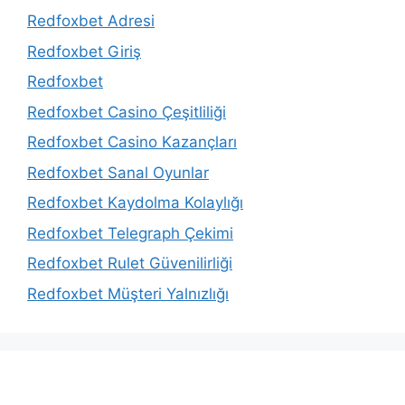
Redfoxbet Adresi
Redfoxbet Giriş
Redfoxbet
Redfoxbet Casino Çeşitliliği
Redfoxbet Casino Kazançları
Redfoxbet Sanal Oyunlar
Redfoxbet Kaydolma Kolaylığı
Redfoxbet Telegraph Çekimi
Redfoxbet Rulet Güvenilirliği
Redfoxbet Müşteri Yalnızlığı