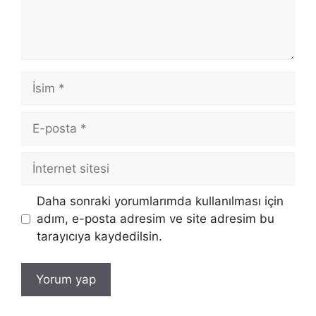
İsim
E-
posta
İnternet
sitesi
Daha sonraki yorumlarımda kullanılması için
adım, e-posta adresim ve site adresim bu
tarayıcıya kaydedilsin.