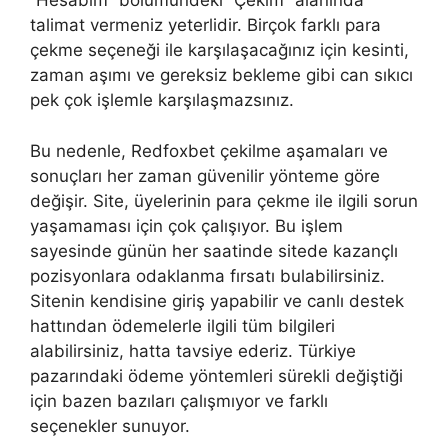
“Hesabım” bölümündeki “Çekim” alanında
talimat vermeniz yeterlidir. Birçok farklı para
çekme seçeneği ile karşılaşacağınız için kesinti,
zaman aşımı ve gereksiz bekleme gibi can sıkıcı
pek çok işlemle karşılaşmazsınız.
Bu nedenle, Redfoxbet çekilme aşamaları ve
sonuçları her zaman güvenilir yönteme göre
değişir. Site, üyelerinin para çekme ile ilgili sorun
yaşamaması için çok çalışıyor. Bu işlem
sayesinde günün her saatinde sitede kazançlı
pozisyonlara odaklanma fırsatı bulabilirsiniz.
Sitenin kendisine giriş yapabilir ve canlı destek
hattından ödemelerle ilgili tüm bilgileri
alabilirsiniz, hatta tavsiye ederiz. Türkiye
pazarındaki ödeme yöntemleri sürekli değiştiği
için bazen bazıları çalışmıyor ve farklı
seçenekler sunuyor.