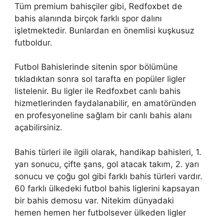
Tüm premium bahisçiler gibi, Redfoxbet de
bahis alanında birçok farklı spor dalını
işletmektedir. Bunlardan en önemlisi kuşkusuz
futboldur.
Futbol Bahislerinde sitenin spor bölümüne
tıkladıktan sonra sol tarafta en popüler ligler
listelenir. Bu ligler ile Redfoxbet canlı bahis
hizmetlerinden faydalanabilir, en amatöründen
en profesyoneline sağlam bir canlı bahis alanı
açabilirsiniz.
Bahis türleri ile ilgili olarak, handikap bahisleri, 1.
yarı sonucu, çifte şans, gol atacak takım, 2. yarı
sonucu ve çoğu gol gibi farklı bahis türleri vardır.
60 farklı ülkedeki futbol bahis liglerini kapsayan
bir bahis demosu var. Nitekim dünyadaki
hemen hemen her futbolsever ülkeden ligler