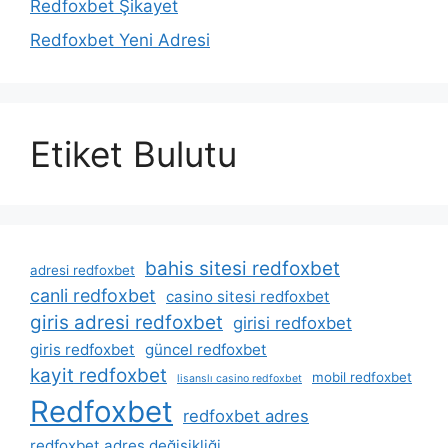
Redfoxbet Şikayet
Redfoxbet Yeni Adresi
Etiket Bulutu
bahis sitesi redfoxbet
adresi redfoxbet
canli redfoxbet
casino sitesi redfoxbet
giris adresi redfoxbet
girisi redfoxbet
giris redfoxbet
güncel redfoxbet
kayit redfoxbet
mobil redfoxbet
lisanslı casino redfoxbet
Redfoxbet
redfoxbet adres
redfoxbet adres değişikliği