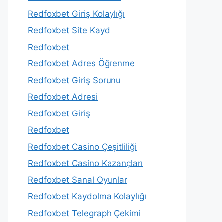
Redfoxbet Giriş Kolaylığı
Redfoxbet Site Kaydı
Redfoxbet
Redfoxbet Adres Öğrenme
Redfoxbet Giriş Sorunu
Redfoxbet Adresi
Redfoxbet Giriş
Redfoxbet
Redfoxbet Casino Çeşitliliği
Redfoxbet Casino Kazançları
Redfoxbet Sanal Oyunlar
Redfoxbet Kaydolma Kolaylığı
Redfoxbet Telegraph Çekimi