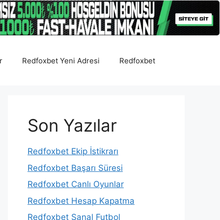
r
Redfoxbet Yeni Adresi
Redfoxbet
Son Yazılar
Redfoxbet Ekip İstikrarı
Redfoxbet Başarı Süresi
Redfoxbet Canlı Oyunlar
Redfoxbet Hesap Kapatma
Redfoxbet Sanal Futbol