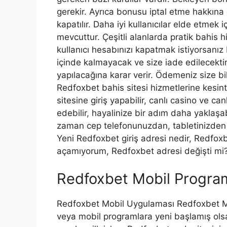
gerekir. Ayrıca bonusu iptal etme hakkın
kapatılır. Daha iyi kullanıcılar elde etmek
mevcuttur. Çeşitli alanlarda pratik bahis 
kullanıcı hesabınızı kapatmak istiyorsanız 
içinde kalmayacak ve size iade edilecekt
yapılacağına karar verir. Ödemeniz size bi
Redfoxbet bahis sitesi hizmetlerine kesin
sitesine giriş yapabilir, canlı casino ve 
edebilir, hayalinize bir adım daha yaklaşab
zaman cep telefonunuzdan, tabletinizden ve
Yeni Redfoxbet giriş adresi nedir, Redfox
açamıyorum, Redfoxbet adresi değişti mi
Redfoxbet Mobil Progra
Redfoxbet Mobil Uygulaması Redfoxbet Mo
veya mobil programlara yeni başlamış olsa