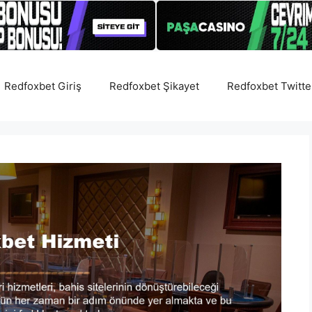
Redfoxbet Giriş
Redfoxbet Şikayet
Redfoxbet Twitte