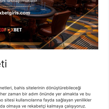
ti
tleri, bahis sitelerinin dönüştürebileceği
n her zaman bir adım önünde yer almakta ve bu
o sitesi kullanıcılarına fayda sağlayan yenilikler
a olmaya ve rekabetçi kalmaya çalışıyoruz.