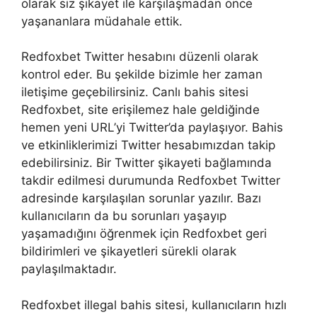
olarak siz şikayet ile karşılaşmadan önce
yaşananlara müdahale ettik.
Redfoxbet Twitter hesabını düzenli olarak
kontrol eder. Bu şekilde bizimle her zaman
iletişime geçebilirsiniz. Canlı bahis sitesi
Redfoxbet, site erişilemez hale geldiğinde
hemen yeni URL’yi Twitter’da paylaşıyor. Bahis
ve etkinliklerimizi Twitter hesabımızdan takip
edebilirsiniz. Bir Twitter şikayeti bağlamında
takdir edilmesi durumunda Redfoxbet Twitter
adresinde karşılaşılan sorunlar yazılır. Bazı
kullanıcıların da bu sorunları yaşayıp
yaşamadığını öğrenmek için Redfoxbet geri
bildirimleri ve şikayetleri sürekli olarak
paylaşılmaktadır.
Redfoxbet illegal bahis sitesi, kullanıcıların hızlı