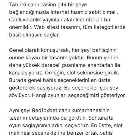
Tabii ki canlı casino gibi bir şeye
bağlandığımızda internet hızımız sabit olmalı.
Canlı ve anlık yayınları alabilmemiz için bu
önemlidir. Web sitesi tasarımı, tüm kategorilerde
basit olmasını sağlar.
Genel olarak konuşursak, her şeyi bahisçinin
önüne koyan bir tasarım yoktur. Bunun yerine,
daha yüksek dereceli puanlama anahtarları ile
karşılaşıyoruz. Örneğin, slot sekmesine girdik.
Burada genel bahis seçeneklerini en üstte
göstererek başlıyoruz. Bu seçenekler çok şey
söylüyor. Hangi oyunları seçeceğimizi gösteriyor.
Aynı şeyi Redfoxbet canlı kumarhanesinin
tasarım detaylarında da gördük. Sol tarafta
oyun sağlayıcının adını seçiyoruz. En üstte, slot
makinesi seçeneklerine benzer ortak bahis