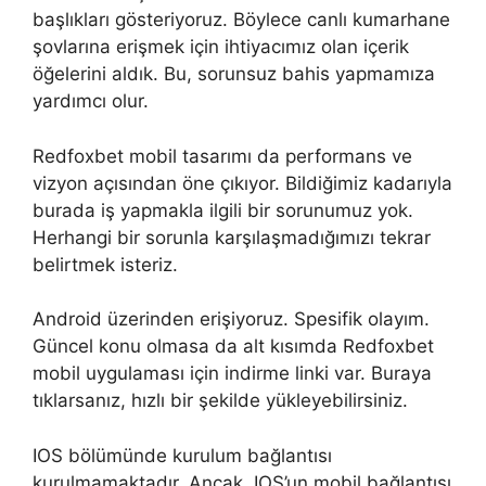
başlıkları gösteriyoruz. Böylece canlı kumarhane
şovlarına erişmek için ihtiyacımız olan içerik
öğelerini aldık. Bu, sorunsuz bahis yapmamıza
yardımcı olur.
Redfoxbet mobil tasarımı da performans ve
vizyon açısından öne çıkıyor. Bildiğimiz kadarıyla
burada iş yapmakla ilgili bir sorunumuz yok.
Herhangi bir sorunla karşılaşmadığımızı tekrar
belirtmek isteriz.
Android üzerinden erişiyoruz. Spesifik olayım.
Güncel konu olmasa da alt kısımda Redfoxbet
mobil uygulaması için indirme linki var. Buraya
tıklarsanız, hızlı bir şekilde yükleyebilirsiniz.
IOS bölümünde kurulum bağlantısı
kurulmamaktadır. Ancak, IOS’un mobil bağlantısı