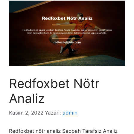
Redfoxbet Nötr
Analiz
Kasım 2, 2022
Yazarı:
admin
Redfoxbet nötr analiz Seobah Tarafsız Analiz