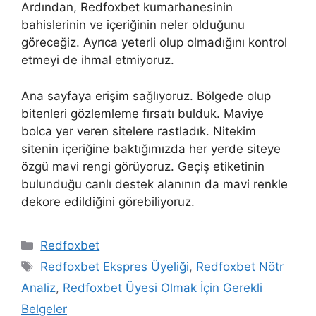
Ardından, Redfoxbet kumarhanesinin
bahislerinin ve içeriğinin neler olduğunu
göreceğiz. Ayrıca yeterli olup olmadığını kontrol
etmeyi de ihmal etmiyoruz.
Ana sayfaya erişim sağlıyoruz. Bölgede olup
bitenleri gözlemleme fırsatı bulduk. Maviye
bolca yer veren sitelere rastladık. Nitekim
sitenin içeriğine baktığımızda her yerde siteye
özgü mavi rengi görüyoruz. Geçiş etiketinin
bulunduğu canlı destek alanının da mavi renkle
dekore edildiğini görebiliyoruz.
Kategoriler
Redfoxbet
Etiketler
Redfoxbet Ekspres Üyeliği
,
Redfoxbet Nötr
Analiz
,
Redfoxbet Üyesi Olmak İçin Gerekli
Belgeler