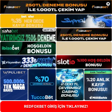
×
REDFOXBET GİRİŞ İÇİN TIKLAYINIZ!