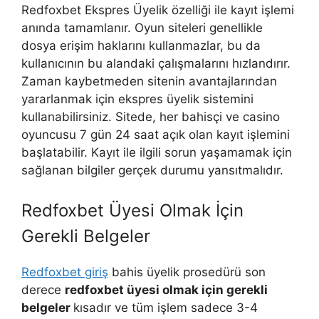
Redfoxbet Ekspres Üyelik özelliği ile kayıt işlemi
anında tamamlanır. Oyun siteleri genellikle
dosya erişim haklarını kullanmazlar, bu da
kullanıcının bu alandaki çalışmalarını hızlandırır.
Zaman kaybetmeden sitenin avantajlarından
yararlanmak için ekspres üyelik sistemini
kullanabilirsiniz. Sitede, her bahisçi ve casino
oyuncusu 7 gün 24 saat açık olan kayıt işlemini
başlatabilir. Kayıt ile ilgili sorun yaşamamak için
sağlanan bilgiler gerçek durumu yansıtmalıdır.
Redfoxbet Üyesi Olmak İçin
Gerekli Belgeler
Redfoxbet giriş
bahis üyelik prosedürü son
derece
redfoxbet üyesi olmak için gerekli
belgeler
kısadır ve tüm işlem sadece 3-4