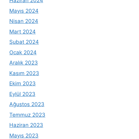
Haziran 2024
Mayıs 2024
Nisan 2024
Mart 2024
Şubat 2024
Ocak 2024
Aralık 2023
Kasım 2023
Ekim 2023
Eylül 2023
Ağustos 2023
Temmuz 2023
Haziran 2023
Mayıs 2023