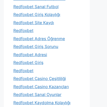
Redfoxbet Sanal Futbol
Redfoxbet Giriş Kolaylığı
Redfoxbet Site Kaydı
Redfoxbet
Redfoxbet Adres Öğrenme
Redfoxbet Giriş Sorunu
Redfoxbet Adresi
Redfoxbet Giriş
Redfoxbet
Redfoxbet Casino Çeşitliliği
Redfoxbet Casino Kazançları
Redfoxbet Sanal Oyunlar
Redfoxbet Kaydolma Kolaylığı