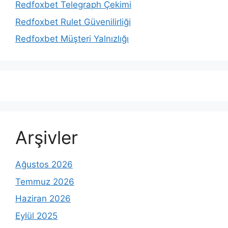
Redfoxbet Telegraph Çekimi
Redfoxbet Rulet Güvenilirliği
Redfoxbet Müşteri Yalnızlığı
Arşivler
Ağustos 2026
Temmuz 2026
Haziran 2026
Eylül 2025