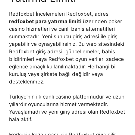
Redfoxbet İncelemeleri Redfoxbet, adres
redfoxbet para yatırma limiti
üzerinden poker
casino hizmetleri ve canlı bahis alternatifleri
sunmaktadır. Yeni sunucu giriş adresi ile giriş
yapabilir ve oynayabilirsiniz. Bu web sitesindeki
Redfoxbet giriş adresi, güncellemeler, bahis
bildirimleri veya Redfoxbet oyun verileri sadece
eğlence amaçlı kullanılmaktadır. Herhangi bir
kuruluş veya şirkete bağlı değildir veya
desteklenmez.
Türkiye’nin ilk canlı casino platformudur ve uzun
yıllardır oyuncularına hizmet vermektedir.
Yavaşlamadı ve yeni giriş adresi olan Redfoxbet
hala aktif.
Herkesin kazanması için Redfoxbet güvenilir