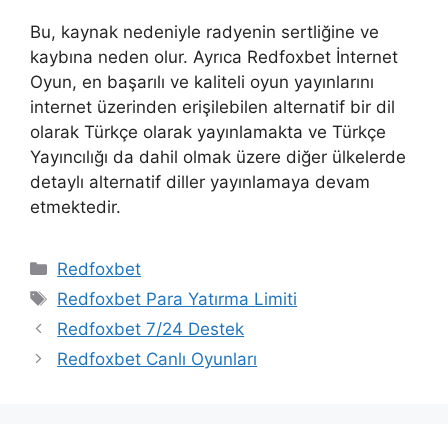
Bu, kaynak nedeniyle radyenin sertliğine ve
kaybına neden olur. Ayrıca Redfoxbet İnternet
Oyun, en başarılı ve kaliteli oyun yayınlarını
internet üzerinden erişilebilen alternatif bir dil
olarak Türkçe olarak yayınlamakta ve Türkçe
Yayıncılığı da dahil olmak üzere diğer ülkelerde
detaylı alternatif diller yayınlamaya devam
etmektedir.
Kategoriler
Redfoxbet
Etiketler
Redfoxbet Para Yatırma Limiti
Yazı
Redfoxbet 7/24 Destek
dolaşımı
Redfoxbet Canlı Oyunları