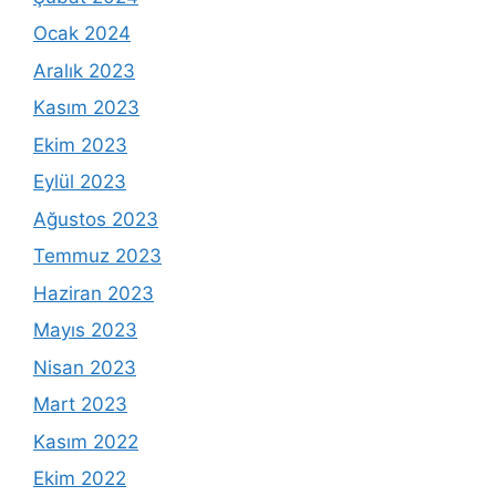
Ocak 2024
Aralık 2023
Kasım 2023
Ekim 2023
Eylül 2023
Ağustos 2023
Temmuz 2023
Haziran 2023
Mayıs 2023
Nisan 2023
Mart 2023
Kasım 2022
Ekim 2022