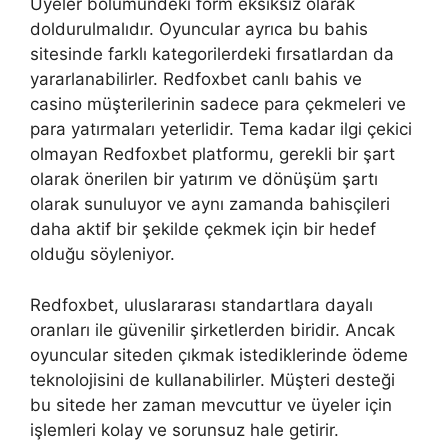
Üyeler bölümündeki form eksiksiz olarak
doldurulmalıdır. Oyuncular ayrıca bu bahis
sitesinde farklı kategorilerdeki fırsatlardan da
yararlanabilirler. Redfoxbet canlı bahis ve
casino müşterilerinin sadece para çekmeleri ve
para yatırmaları yeterlidir. Tema kadar ilgi çekici
olmayan Redfoxbet platformu, gerekli bir şart
olarak önerilen bir yatırım ve dönüşüm şartı
olarak sunuluyor ve aynı zamanda bahisçileri
daha aktif bir şekilde çekmek için bir hedef
olduğu söyleniyor.
Redfoxbet, uluslararası standartlara dayalı
oranları ile güvenilir şirketlerden biridir. Ancak
oyuncular siteden çıkmak istediklerinde ödeme
teknolojisini de kullanabilirler. Müşteri desteği
bu sitede her zaman mevcuttur ve üyeler için
işlemleri kolay ve sorunsuz hale getirir.