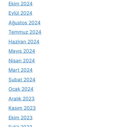
Ekim 2024
Eylül 2024
Ağustos 2024
Temmuz 2024
Haziran 2024
Mayıs 2024
Nisan 2024
Mart 2024
Şubat 2024
Ocak 2024
Aralık 2023
Kasım 2023
Ekim 2023