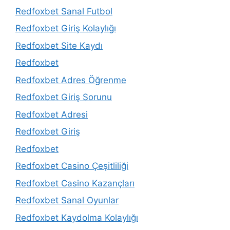
Redfoxbet Sanal Futbol
Redfoxbet Giriş Kolaylığı
Redfoxbet Site Kaydı
Redfoxbet
Redfoxbet Adres Öğrenme
Redfoxbet Giriş Sorunu
Redfoxbet Adresi
Redfoxbet Giriş
Redfoxbet
Redfoxbet Casino Çeşitliliği
Redfoxbet Casino Kazançları
Redfoxbet Sanal Oyunlar
Redfoxbet Kaydolma Kolaylığı