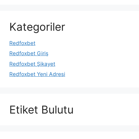
Kategoriler
Redfoxbet
Redfoxbet Giriş
Redfoxbet Şikayet
Redfoxbet Yeni Adresi
Etiket Bulutu