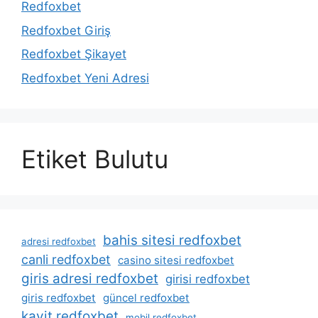
Redfoxbet
Redfoxbet Giriş
Redfoxbet Şikayet
Redfoxbet Yeni Adresi
Etiket Bulutu
bahis sitesi redfoxbet
adresi redfoxbet
canli redfoxbet
casino sitesi redfoxbet
giris adresi redfoxbet
girisi redfoxbet
giris redfoxbet
güncel redfoxbet
kayit redfoxbet
mobil redfoxbet