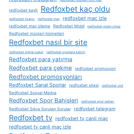
redfoxbet i̇zlerken hızlı maç
Redfoxbet kaç oldu
redfoxbet kayit
redfoxbet maç izle
redfoxbet lisansı
redfoxbet maç
redfoxbet maç izleme
Redfoxbet Mobil
redfoxbet mobil cihaz
Redfoxbet müşteri hizmetleri
Redfoxbet nasıl bir site
redfoxbet online poker
redfoxbet oyunlara katılın
Redfoxbet para yatırma
Redfoxbet para çekme
redfoxbet promosyon
Redfoxbet promosyonları
Redfoxbet Sanal Sporlar
redfoxbet sitesi
redfoxbet slot
Redfoxbet Sosyal Medya
Redfoxbet Spor Bahisleri
redfoxbet spor dalları
redfoxbet telegram
Redfoxbet Sıkça Sorulan Sorular
Redfoxbet tv
redfoxbet tv canli maç
redfoxbet tv canli maç izle