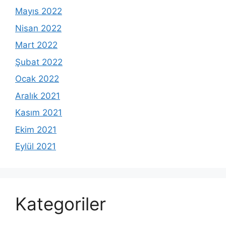
Mayıs 2022
Nisan 2022
Mart 2022
Şubat 2022
Ocak 2022
Aralık 2021
Kasım 2021
Ekim 2021
Eylül 2021
Kategoriler