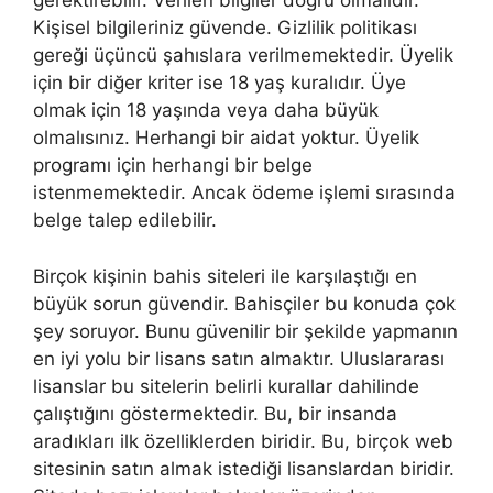
gerektirebilir. Verilen bilgiler doğru olmalıdır.
Kişisel bilgileriniz güvende. Gizlilik politikası
gereği üçüncü şahıslara verilmemektedir. Üyelik
için bir diğer kriter ise 18 yaş kuralıdır. Üye
olmak için 18 yaşında veya daha büyük
olmalısınız. Herhangi bir aidat yoktur. Üyelik
programı için herhangi bir belge
istenmemektedir. Ancak ödeme işlemi sırasında
belge talep edilebilir.
Birçok kişinin bahis siteleri ile karşılaştığı en
büyük sorun güvendir. Bahisçiler bu konuda çok
şey soruyor. Bunu güvenilir bir şekilde yapmanın
en iyi yolu bir lisans satın almaktır. Uluslararası
lisanslar bu sitelerin belirli kurallar dahilinde
çalıştığını göstermektedir. Bu, bir insanda
aradıkları ilk özelliklerden biridir. Bu, birçok web
sitesinin satın almak istediği lisanslardan biridir.