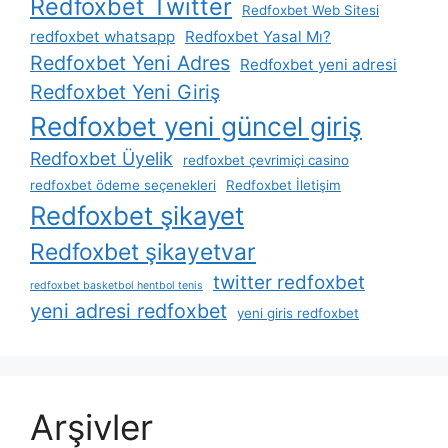
Redfoxbet Twitter
Redfoxbet Web Sitesi
redfoxbet whatsapp
Redfoxbet Yasal Mı?
Redfoxbet Yeni Adres
Redfoxbet yeni adresi
Redfoxbet Yeni Giriş
Redfoxbet yeni güncel giriş
Redfoxbet Üyelik
redfoxbet çevrimiçi casino
redfoxbet ödeme seçenekleri
Redfoxbet İletişim
Redfoxbet şikayet
Redfoxbet şikayetvar
twitter redfoxbet
redfoxbet ​​basketbol ​​hentbol ​​tenis
yeni adresi redfoxbet
yeni giris redfoxbet
Arşivler