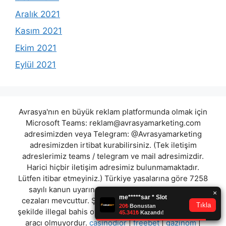
Aralık 2021
Kasım 2021
Ekim 2021
Eylül 2021
Avrasya'nın en büyük reklam platformunda olmak için
Microsoft Teams:
reklam@avrasyamarketing.com
adresimizden veya Telegram: @Avrasyamarketing
adresimizden irtibat kurabilirsiniz. (Tek iletişim
adreslerimiz teams / telegram ve mail adresimizdir.
Harici hiçbir iletişim adresimiz bulunmamaktadır.
Lütfen itibar etmeyiniz.) Türkiye yasalarına göre 7258
sayılı kanun uyarınca yasa dışı bahis oynamanın
cezaları mevcuttur. Şu an bulunduğunuz site hiç bir
şekilde illegal bahis oyunları oynatmıyor ve oynamaya
aracı olmuyordur.
casinodior
|
freebet
|
gazinom
|