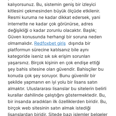
kalıyorsunuz. Bu, sistemin geniş bir izleyici
kitlesini çekmesinden büyük ölçüde etkilenir.
Resmi kuruma ne kadar dikkat edersek, yani
internette ne kadar çok görünürse, adres
değişikliği o kadar zorunlu olacaktır. Başlık;
Güven konusunda herhangi bir soruna neden
olmamalıdır.
Redfoxbet giriş
dışında bir
platformun sürecine katılsanız bile aynı
kategoride iseniz sık sık erişim sorunları
yaşarsınız. Birçok kişinin en çok endişe ettiği
şey bahis sitesine olan güvendir. Bahisçiler bu
konuda çok şey soruyor. Bunu güvenilir bir
şekilde yapmanın en iyi yolu bir lisans satın
almaktır. Uluslararası lisanslar bu sitelerin belirli
kurallar dahilinde çalıştığını göstermektedir. Bu,
bir insanda aradıkları ilk özelliklerden biridir. Bu,
birçok web sitesinin satın almak istediği
lisanslardan biridir. Sitede bazı işlemler belgeler