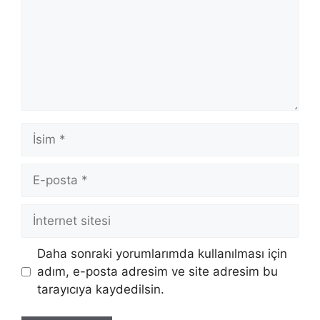
İsim
E-
posta
İnternet
sitesi
Daha sonraki yorumlarımda kullanılması için
adım, e-posta adresim ve site adresim bu
tarayıcıya kaydedilsin.