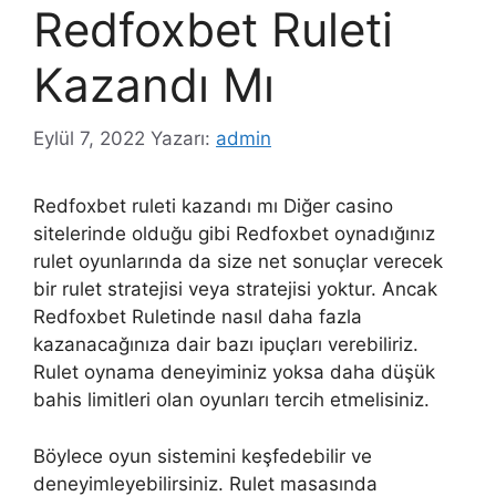
Redfoxbet Ruleti
Kazandı Mı
Eylül 7, 2022
Yazarı:
admin
Redfoxbet ruleti kazandı mı Diğer casino
sitelerinde olduğu gibi Redfoxbet oynadığınız
rulet oyunlarında da size net sonuçlar verecek
bir rulet stratejisi veya stratejisi yoktur. Ancak
Redfoxbet Ruletinde nasıl daha fazla
kazanacağınıza dair bazı ipuçları verebiliriz.
Rulet oynama deneyiminiz yoksa daha düşük
bahis limitleri olan oyunları tercih etmelisiniz.
Böylece oyun sistemini keşfedebilir ve
deneyimleyebilirsiniz. Rulet masasında