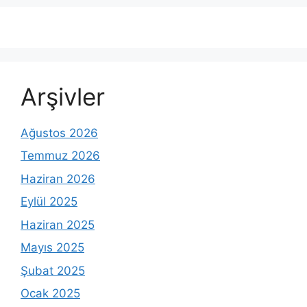
Arşivler
Ağustos 2026
Temmuz 2026
Haziran 2026
Eylül 2025
Haziran 2025
Mayıs 2025
Şubat 2025
Ocak 2025