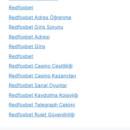
Redfoxbet
Redfoxbet Adres Öğrenme
Redfoxbet Giriş Sorunu
Redfoxbet Adresi
Redfoxbet Giriş
Redfoxbet
Redfoxbet Casino Çeşitliliği
Redfoxbet Casino Kazançları
Redfoxbet Sanal Oyunlar
Redfoxbet Kaydolma Kolaylığı
Redfoxbet Telegraph Çekimi
Redfoxbet Rulet Güvenilirliği