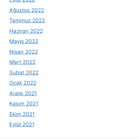
Ağustos 2022
Temmuz 2022
Haziran 2022
Mayıs 2022
Nisan 2022
Mart 2022
Şubat 2022
Ocak 2022
Aralık 2021
Kasım 2021
Ekim 2021
Eylül 2021