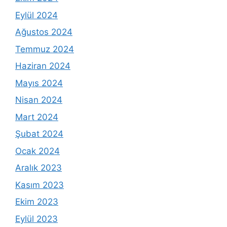
Eylül 2024
Ağustos 2024
Temmuz 2024
Haziran 2024
Mayıs 2024
Nisan 2024
Mart 2024
Şubat 2024
Ocak 2024
Aralık 2023
Kasım 2023
Ekim 2023
Eylül 2023