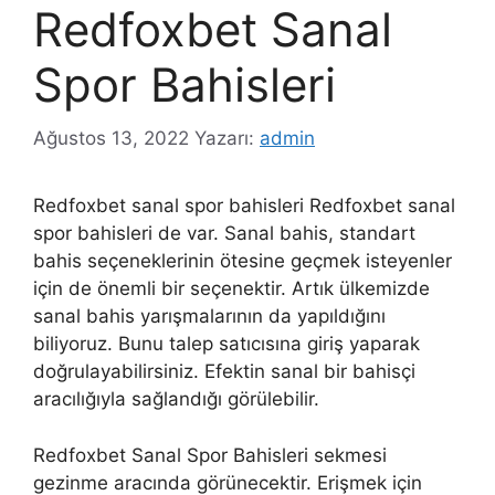
Redfoxbet Sanal
Spor Bahisleri
Ağustos 13, 2022
Yazarı:
admin
Redfoxbet sanal spor bahisleri Redfoxbet sanal
spor bahisleri de var. Sanal bahis, standart
bahis seçeneklerinin ötesine geçmek isteyenler
için de önemli bir seçenektir. Artık ülkemizde
sanal bahis yarışmalarının da yapıldığını
biliyoruz. Bunu talep satıcısına giriş yaparak
doğrulayabilirsiniz. Efektin sanal bir bahisçi
aracılığıyla sağlandığı görülebilir.
Redfoxbet Sanal Spor Bahisleri sekmesi
gezinme aracında görünecektir. Erişmek için