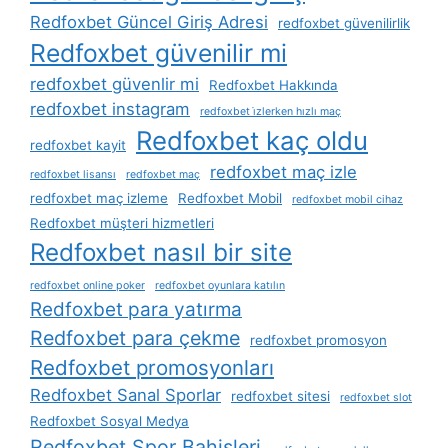
Redfoxbet Güncel Giriş Adresi
redfoxbet güvenilirlik
Redfoxbet güvenilir mi
redfoxbet güvenlir mi
Redfoxbet Hakkında
redfoxbet instagram
redfoxbet i̇zlerken hızlı maç
Redfoxbet kaç oldu
redfoxbet kayit
redfoxbet maç izle
redfoxbet lisansı
redfoxbet maç
redfoxbet maç izleme
Redfoxbet Mobil
redfoxbet mobil cihaz
Redfoxbet müşteri hizmetleri
Redfoxbet nasıl bir site
redfoxbet online poker
redfoxbet oyunlara katılın
Redfoxbet para yatırma
Redfoxbet para çekme
redfoxbet promosyon
Redfoxbet promosyonları
Redfoxbet Sanal Sporlar
redfoxbet sitesi
redfoxbet slot
Redfoxbet Sosyal Medya
Redfoxbet Spor Bahisleri