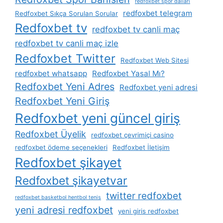
redfoxbet spor dalları
redfoxbet telegram
Redfoxbet Sıkça Sorulan Sorular
Redfoxbet tv
redfoxbet tv canli maç
redfoxbet tv canli maç izle
Redfoxbet Twitter
Redfoxbet Web Sitesi
redfoxbet whatsapp
Redfoxbet Yasal Mı?
Redfoxbet Yeni Adres
Redfoxbet yeni adresi
Redfoxbet Yeni Giriş
Redfoxbet yeni güncel giriş
Redfoxbet Üyelik
redfoxbet çevrimiçi casino
redfoxbet ödeme seçenekleri
Redfoxbet İletişim
Redfoxbet şikayet
Redfoxbet şikayetvar
twitter redfoxbet
redfoxbet ​​basketbol ​​hentbol ​​tenis
yeni adresi redfoxbet
yeni giris redfoxbet