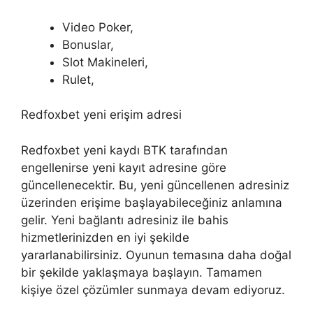
Video Poker,
Bonuslar,
Slot Makineleri,
Rulet,
Redfoxbet yeni erişim adresi
Redfoxbet yeni kaydı BTK tarafından
engellenirse yeni kayıt adresine göre
güncellenecektir. Bu, yeni güncellenen adresiniz
üzerinden erişime başlayabileceğiniz anlamına
gelir. Yeni bağlantı adresiniz ile bahis
hizmetlerinizden en iyi şekilde
yararlanabilirsiniz. Oyunun temasına daha doğal
bir şekilde yaklaşmaya başlayın. Tamamen
kişiye özel çözümler sunmaya devam ediyoruz.