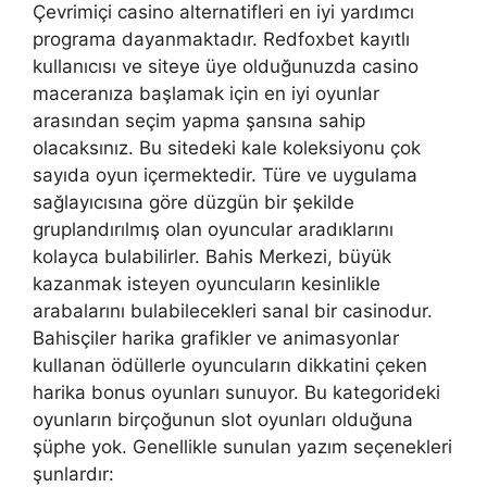
Çevrimiçi casino alternatifleri en iyi yardımcı
programa dayanmaktadır. Redfoxbet kayıtlı
kullanıcısı ve siteye üye olduğunuzda casino
maceranıza başlamak için en iyi oyunlar
arasından seçim yapma şansına sahip
olacaksınız. Bu sitedeki kale koleksiyonu çok
sayıda oyun içermektedir. Türe ve uygulama
sağlayıcısına göre düzgün bir şekilde
gruplandırılmış olan oyuncular aradıklarını
kolayca bulabilirler. Bahis Merkezi, büyük
kazanmak isteyen oyuncuların kesinlikle
arabalarını bulabilecekleri sanal bir casinodur.
Bahisçiler harika grafikler ve animasyonlar
kullanan ödüllerle oyuncuların dikkatini çeken
harika bonus oyunları sunuyor. Bu kategorideki
oyunların birçoğunun slot oyunları olduğuna
şüphe yok. Genellikle sunulan yazım seçenekleri
şunlardır: