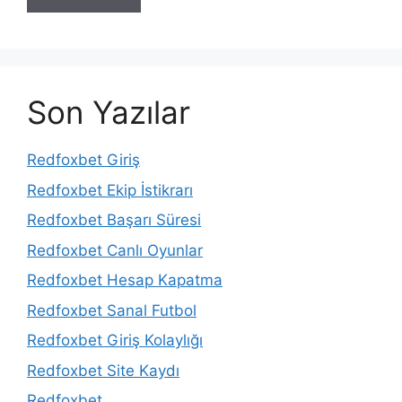
Son Yazılar
Redfoxbet Giriş
Redfoxbet Ekip İstikrarı
Redfoxbet Başarı Süresi
Redfoxbet Canlı Oyunlar
Redfoxbet Hesap Kapatma
Redfoxbet Sanal Futbol
Redfoxbet Giriş Kolaylığı
Redfoxbet Site Kaydı
Redfoxbet