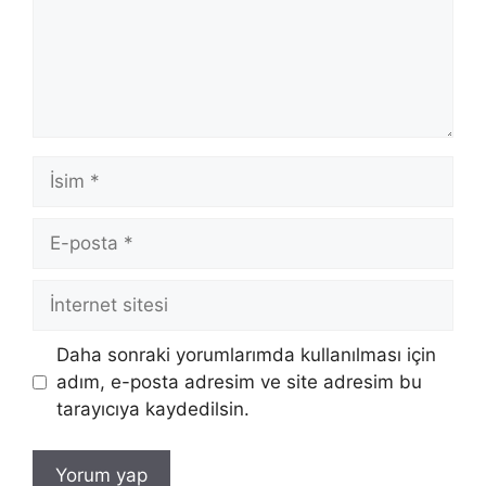
İsim
E-
posta
İnternet
sitesi
Daha sonraki yorumlarımda kullanılması için
adım, e-posta adresim ve site adresim bu
tarayıcıya kaydedilsin.