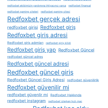
redfoxbet ekibimizin yardımına i̇htiyacınız varsa
redfoxbet finansal
redfoxbet gaming siteleri
redfoxbet gaming sitesi
Redfoxbet gerçek adresi
Redfoxbet giriş
redfoxbet girisi
Redfoxbet giriş adresi
Redfoxbet giriş adımları
redfoxbet giriş kilidi
Redfoxbet giriş yap
Redfoxbet Güncel
redfoxbet güncel adres
Redfoxbet güncel adresi
Redfoxbet güncel giriş
Redfoxbet Güncel Giriş Adresi
redfoxbet güvenilirlik
Redfoxbet güvenilir mi
redfoxbet güvenlir mi
Redfoxbet Hakkında
redfoxbet instagram
redfoxbet i̇zlerken hızlı maç