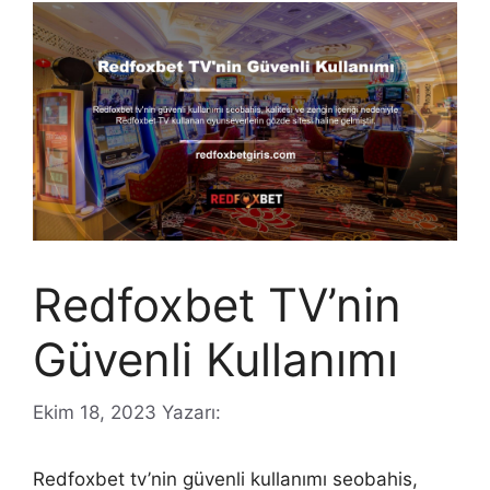
Redfoxbet TV’nin
Güvenli Kullanımı
Ekim 18, 2023
Yazarı:
Redfoxbet tv’nin güvenli kullanımı seobahis,