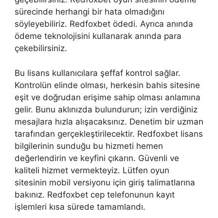
sürecinde herhangi bir hata olmadığını
söyleyebiliriz. Redfoxbet ödedi. Ayrıca anında
ödeme teknolojisini kullanarak anında para
çekebilirsiniz.
Bu lisans kullanıcılara şeffaf kontrol sağlar.
Kontrolün elinde olması, herkesin bahis sitesine
eşit ve doğrudan erişime sahip olması anlamına
gelir. Bunu aklınızda bulundurun; izin verdiğiniz
mesajlara hızla alışacaksınız. Denetim bir uzman
tarafından gerçekleştirilecektir. Redfoxbet lisans
bilgilerinin sunduğu bu hizmeti hemen
değerlendirin ve keyfini çıkarın. Güvenli ve
kaliteli hizmet vermekteyiz. Lütfen oyun
sitesinin mobil versiyonu için giriş talimatlarına
bakınız. Redfoxbet cep telefonunun kayıt
işlemleri kısa sürede tamamlandı.