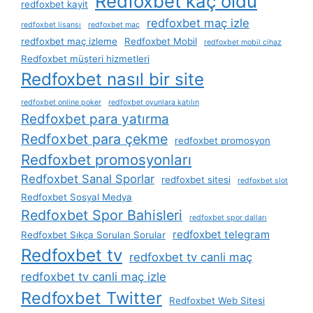
Redfoxbet kaç oldu
redfoxbet kayit
redfoxbet maç izle
redfoxbet lisansı
redfoxbet maç
redfoxbet maç izleme
Redfoxbet Mobil
redfoxbet mobil cihaz
Redfoxbet müşteri hizmetleri
Redfoxbet nasıl bir site
redfoxbet online poker
redfoxbet oyunlara katılın
Redfoxbet para yatırma
Redfoxbet para çekme
redfoxbet promosyon
Redfoxbet promosyonları
Redfoxbet Sanal Sporlar
redfoxbet sitesi
redfoxbet slot
Redfoxbet Sosyal Medya
Redfoxbet Spor Bahisleri
redfoxbet spor dalları
redfoxbet telegram
Redfoxbet Sıkça Sorulan Sorular
Redfoxbet tv
redfoxbet tv canli maç
redfoxbet tv canli maç izle
Redfoxbet Twitter
Redfoxbet Web Sitesi