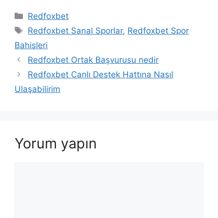
Kategoriler
Redfoxbet
Etiketler
Redfoxbet Sanal Sporlar
,
Redfoxbet Spor
Bahisleri
Yazı
Redfoxbet Ortak Başvurusu nedir
dolaşımı
Redfoxbet Canlı Destek Hattına Nasıl
Ulaşabilirim
Yorum yapın
Yorum