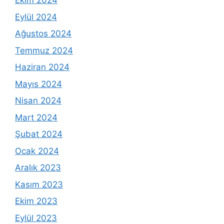
Ekim 2024
Eylül 2024
Ağustos 2024
Temmuz 2024
Haziran 2024
Mayıs 2024
Nisan 2024
Mart 2024
Şubat 2024
Ocak 2024
Aralık 2023
Kasım 2023
Ekim 2023
Eylül 2023