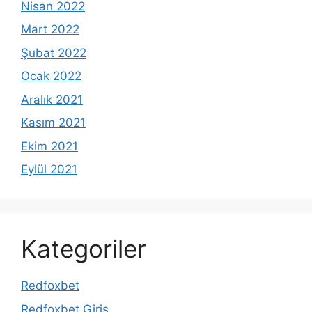
Nisan 2022
Mart 2022
Şubat 2022
Ocak 2022
Aralık 2021
Kasım 2021
Ekim 2021
Eylül 2021
Kategoriler
Redfoxbet
Redfoxbet Giriş