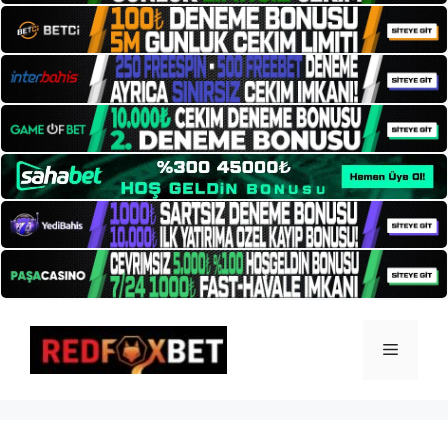
İçeriğe
atla
Menü