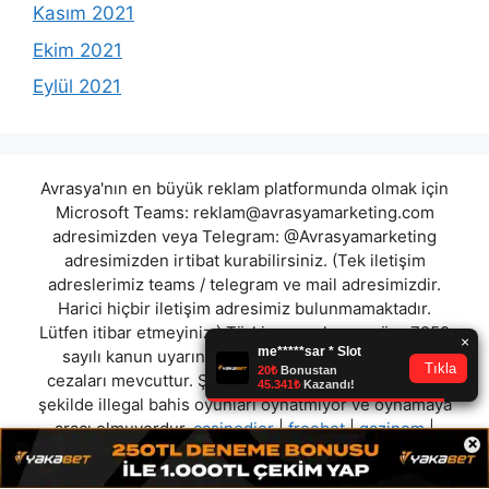
Kasım 2021
Ekim 2021
Eylül 2021
Avrasya'nın en büyük reklam platformunda olmak için
Microsoft Teams:
reklam@avrasyamarketing.com
adresimizden veya Telegram: @Avrasyamarketing
adresimizden irtibat kurabilirsiniz. (Tek iletişim
adreslerimiz teams / telegram ve mail adresimizdir.
Harici hiçbir iletişim adresimiz bulunmamaktadır.
Lütfen itibar etmeyiniz.) Türkiye yasalarına göre 7258
sayılı kanun uyarınca yasa dışı bahis oynamanın
cezaları mevcuttur. Şu an bulunduğunuz site hiç bir
şekilde illegal bahis oyunları oynatmıyor ve oynamaya
aracı olmuyordur.
casinodior
|
freebet
|
gazinom
|
×
medusabahis
|
fortunepanda
|
concordeslot
|
babalacasino
|
betinbet