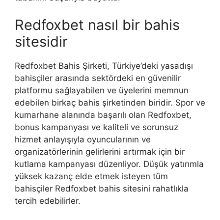
Redfoxbet nasıl bir bahis
sitesidir
Redfoxbet Bahis Şirketi, Türkiye’deki yasadışı
bahisçiler arasında sektördeki en güvenilir
platformu sağlayabilen ve üyelerini memnun
edebilen birkaç bahis şirketinden biridir. Spor ve
kumarhane alanında başarılı olan Redfoxbet,
bonus kampanyası ve kaliteli ve sorunsuz
hizmet anlayışıyla oyuncularının ve
organizatörlerinin gelirlerini artırmak için bir
kutlama kampanyası düzenliyor. Düşük yatırımla
yüksek kazanç elde etmek isteyen tüm
bahisçiler Redfoxbet bahis sitesini rahatlıkla
tercih edebilirler.