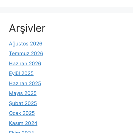
Arşivler
Ağustos 2026
Temmuz 2026
Haziran 2026
Eylül 2025
Haziran 2025
Mayıs 2025
Şubat 2025
Ocak 2025
Kasım 2024