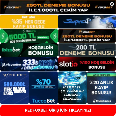
×
REDFOXBET GİRİŞ İÇİN TIKLAYINIZ!