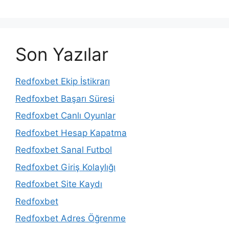
Son Yazılar
Redfoxbet Ekip İstikrarı
Redfoxbet Başarı Süresi
Redfoxbet Canlı Oyunlar
Redfoxbet Hesap Kapatma
Redfoxbet Sanal Futbol
Redfoxbet Giriş Kolaylığı
Redfoxbet Site Kaydı
Redfoxbet
Redfoxbet Adres Öğrenme