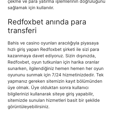
çekme ve para yatırma işlemlerinin doğruluğunu
sağlamak için kullanılır.
Redfoxbet anında para
transferi
Bahis ve casino oyunları aracılığıyla piyasaya
hızlı giriş yapan Redfoxbet şirketi ile sizi para
kazanmaya davet ediyoruz. Sizin dışınızda,
Redfoxbet, oyun tutkunları için harika oranlar
sunarken, ilgilendiğiniz hemen hemen her oyun
oyununu sunmak için 7/24 hizmetinizdedir. Tek
yapmanız gereken sitemizin kayıt bölümünden
üye olmak. Üye olduktan sonra kullanıcı
bilgilerinizi kullanarak siteye giriş yapabilir,
sitemizde sunulan hizmetleri basit bir şekilde
görüntüleyebilirsiniz.