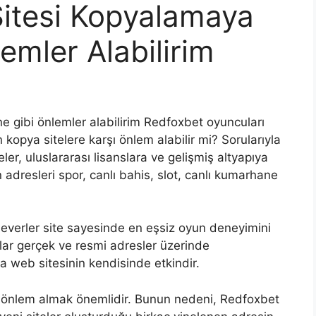
itesi Kopyalamaya
emler Alabilirim
 gibi önlemler alabilirim Redfoxbet oyuncuları
kopya sitelere karşı önlem alabilir mi? Sorularıyla
eler, uluslararası lisanslara ve gelişmiş altyapıya
n adresleri spor, canlı bahis, slot, canlı kumarhane
severler site sayesinde en eşsiz oyun deneyimini
slar gerçek ve resmi adresler üzerinde
a web sitesinin kendisinde etkindir.
şı önlem almak önemlidir. Bunun nedeni, Redfoxbet