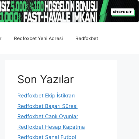
r
Redfoxbet Yeni Adresi
Redfoxbet
Son Yazılar
Redfoxbet Ekip İstikrarı
Redfoxbet Başarı Süresi
Redfoxbet Canlı Oyunlar
Redfoxbet Hesap Kapatma
Redfoxbet Sanal Futbol