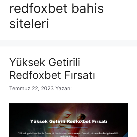
redfoxbet bahis
siteleri
Yüksek Getirili
Redfoxbet Fırsatı
Temmuz 22, 2023
Yazarı: