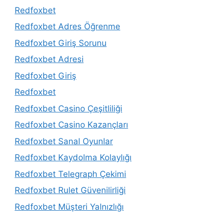
Redfoxbet
Redfoxbet Adres Öğrenme
Redfoxbet Giriş Sorunu
Redfoxbet Adresi
Redfoxbet Giriş
Redfoxbet
Redfoxbet Casino Çeşitliliği
Redfoxbet Casino Kazançları
Redfoxbet Sanal Oyunlar
Redfoxbet Kaydolma Kolaylığı
Redfoxbet Telegraph Çekimi
Redfoxbet Rulet Güvenilirliği
Redfoxbet Müşteri Yalnızlığı