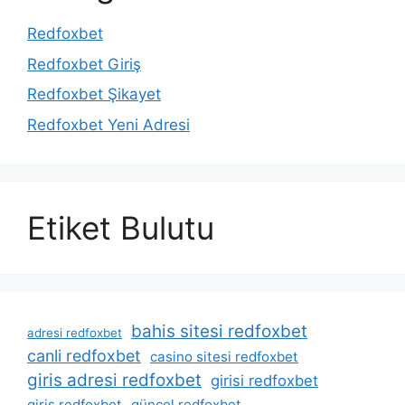
Redfoxbet
Redfoxbet Giriş
Redfoxbet Şikayet
Redfoxbet Yeni Adresi
Etiket Bulutu
bahis sitesi redfoxbet
adresi redfoxbet
canli redfoxbet
casino sitesi redfoxbet
giris adresi redfoxbet
girisi redfoxbet
giris redfoxbet
güncel redfoxbet