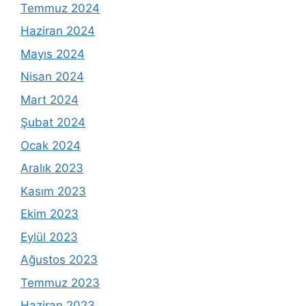
Temmuz 2024
Haziran 2024
Mayıs 2024
Nisan 2024
Mart 2024
Şubat 2024
Ocak 2024
Aralık 2023
Kasım 2023
Ekim 2023
Eylül 2023
Ağustos 2023
Temmuz 2023
Haziran 2023