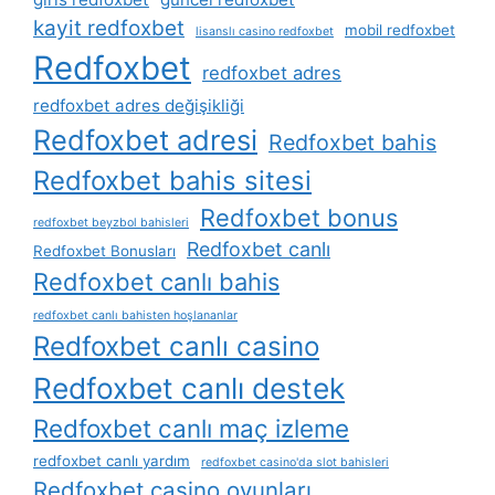
kayit redfoxbet
mobil redfoxbet
lisanslı casino redfoxbet
Redfoxbet
redfoxbet adres
redfoxbet adres değişikliği
Redfoxbet adresi
Redfoxbet bahis
Redfoxbet bahis sitesi
Redfoxbet bonus
redfoxbet beyzbol bahisleri
Redfoxbet canlı
Redfoxbet Bonusları
Redfoxbet canlı bahis
redfoxbet canlı bahisten hoşlananlar
Redfoxbet canlı casino
Redfoxbet canlı destek
Redfoxbet canlı maç izleme
redfoxbet canlı yardım
redfoxbet casino'da slot bahisleri
Redfoxbet casino oyunları