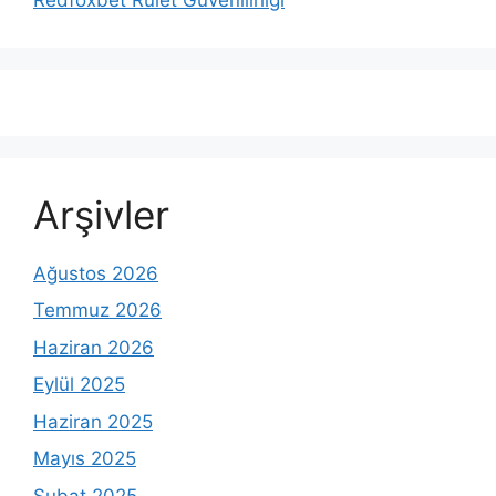
Arşivler
Ağustos 2026
Temmuz 2026
Haziran 2026
Eylül 2025
Haziran 2025
Mayıs 2025
Şubat 2025