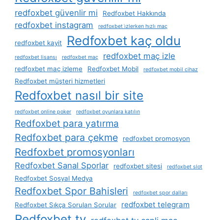
redfoxbet güvenlir mi
Redfoxbet Hakkında
redfoxbet instagram
redfoxbet i̇zlerken hızlı maç
Redfoxbet kaç oldu
redfoxbet kayit
redfoxbet maç izle
redfoxbet lisansı
redfoxbet maç
redfoxbet maç izleme
Redfoxbet Mobil
redfoxbet mobil cihaz
Redfoxbet müşteri hizmetleri
Redfoxbet nasıl bir site
redfoxbet online poker
redfoxbet oyunlara katılın
Redfoxbet para yatırma
Redfoxbet para çekme
redfoxbet promosyon
Redfoxbet promosyonları
Redfoxbet Sanal Sporlar
redfoxbet sitesi
redfoxbet slot
Redfoxbet Sosyal Medya
Redfoxbet Spor Bahisleri
redfoxbet spor dalları
redfoxbet telegram
Redfoxbet Sıkça Sorulan Sorular
Redfoxbet tv