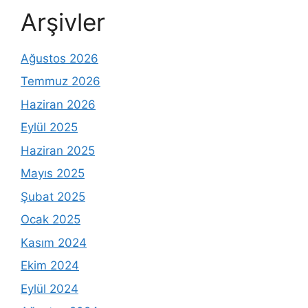
Arşivler
Ağustos 2026
Temmuz 2026
Haziran 2026
Eylül 2025
Haziran 2025
Mayıs 2025
Şubat 2025
Ocak 2025
Kasım 2024
Ekim 2024
Eylül 2024