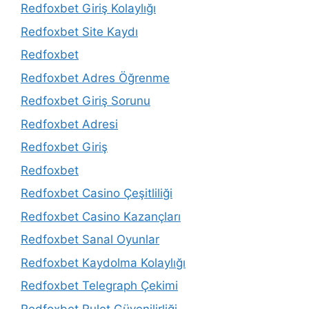
Redfoxbet Giriş Kolaylığı
Redfoxbet Site Kaydı
Redfoxbet
Redfoxbet Adres Öğrenme
Redfoxbet Giriş Sorunu
Redfoxbet Adresi
Redfoxbet Giriş
Redfoxbet
Redfoxbet Casino Çeşitliliği
Redfoxbet Casino Kazançları
Redfoxbet Sanal Oyunlar
Redfoxbet Kaydolma Kolaylığı
Redfoxbet Telegraph Çekimi
Redfoxbet Rulet Güvenilirliği