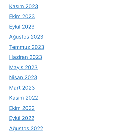
Kasım 2023
Ekim 2023
Eylül 2023
Ağustos 2023
Temmuz 2023
Haziran 2023
Mayıs 2023
Nisan 2023
Mart 2023
Kasım 2022
Ekim 2022
Eylül 2022
Ağustos 2022