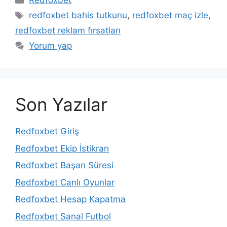
Redfoxbet
Etiketler
redfoxbet bahis tutkunu
,
redfoxbet maç izle
,
redfoxbet reklam fırsatları
Yorum yap
Son Yazılar
Redfoxbet Giriş
Redfoxbet Ekip İstikrarı
Redfoxbet Başarı Süresi
Redfoxbet Canlı Oyunlar
Redfoxbet Hesap Kapatma
Redfoxbet Sanal Futbol