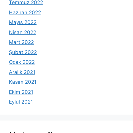
Temmuz 2022
Haziran 2022
Mayıs 2022
Nisan 2022
Mart 2022
Şubat 2022
Ocak 2022
Aralık 2021
Kasım 2021
Ekim 2021
Eylül 2021