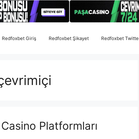
Redfoxbet Giriş
Redfoxbet Şikayet
Redfoxbet Twitte
çevrimiçi
Casino Platformları