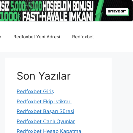
r
Redfoxbet Yeni Adresi
Redfoxbet
Son Yazılar
Redfoxbet Giriş
Redfoxbet Ekip İstikrarı
Redfoxbet Başarı Süresi
Redfoxbet Canlı Oyunlar
Redfoxbet Hesap Kapatma