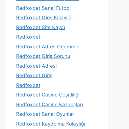
Redfoxbet Sanal Futbol
Redfoxbet Giriş Kolaylığı
Redfoxbet Site Kaydı
Redfoxbet
Redfoxbet Adres Öğrenme
Redfoxbet Giriş Sorunu
Redfoxbet Adresi
Redfoxbet Giriş
Redfoxbet
Redfoxbet Casino Çeşitliliği
Redfoxbet Casino Kazançları
Redfoxbet Sanal Oyunlar
Redfoxbet Kaydolma Kolaylığı