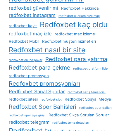
redfoxbet güvenlir mi
Redfoxbet Hakkında
redfoxbet instagram
redfoxbet i̇zlerken hızlı maç
Redfoxbet kaç oldu
redfoxbet kayit
redfoxbet maç izle
redfoxbet maç izleme
Redfoxbet Mobil
Redfoxbet müşteri hizmetleri
Redfoxbet nasıl bir site
Redfoxbet para yatırma
redfoxbet online poker
Redfoxbet para çekme
redfoxbet platform lideri
redfoxbet promosyon
Redfoxbet promosyonları
Redfoxbet Sanal Sporlar
redfoxbet satış temsilcisi
redfoxbet sitesi
Redfoxbet Sosyal Medya
redfoxbet slot
Redfoxbet Spor Bahisleri
redfoxbet spor dalları
Redfoxbet Sıkça Sorulan Sorular
redfoxbet spor üye girişi
redfoxbet telegram
redfoxbet tema detayları
Redfoxbet tv