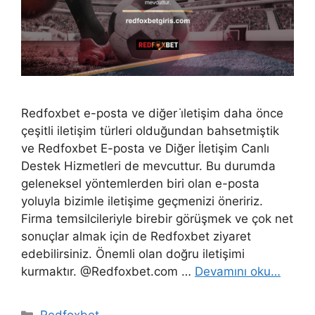
Redfoxbet e-posta ve diğer i̇letişim daha önce
çeşitli iletişim türleri olduğundan bahsetmiştik
ve Redfoxbet E-posta ve Diğer İletişim Canlı
Destek Hizmetleri de mevcuttur. Bu durumda
geleneksel yöntemlerden biri olan e-posta
yoluyla bizimle iletişime geçmenizi öneririz.
Firma temsilcileriyle birebir görüşmek ve çok net
sonuçlar almak için de Redfoxbet ziyaret
edebilirsiniz. Önemli olan doğru iletişimi
kurmaktır. @Redfoxbet.com …
Devamını oku…
Kategoriler