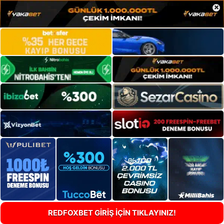
×
REDFOXBET GİRİŞ İÇİN TIKLAYINIZ!