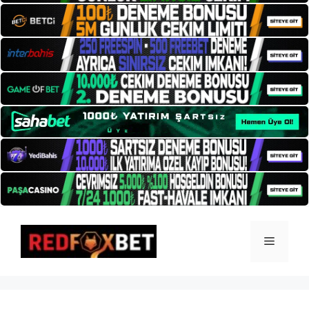
İçeriğe
atla
Menü