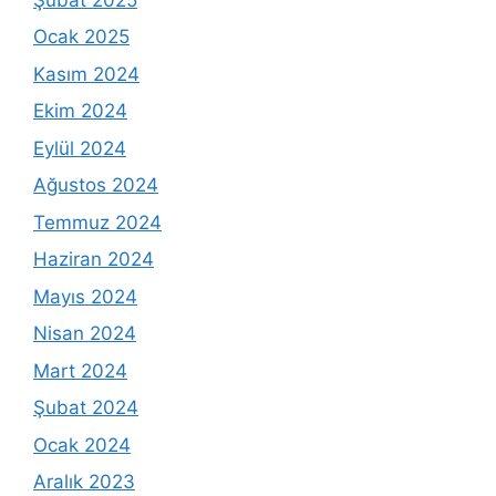
Ocak 2025
Kasım 2024
Ekim 2024
Eylül 2024
Ağustos 2024
Temmuz 2024
Haziran 2024
Mayıs 2024
Nisan 2024
Mart 2024
Şubat 2024
Ocak 2024
Aralık 2023