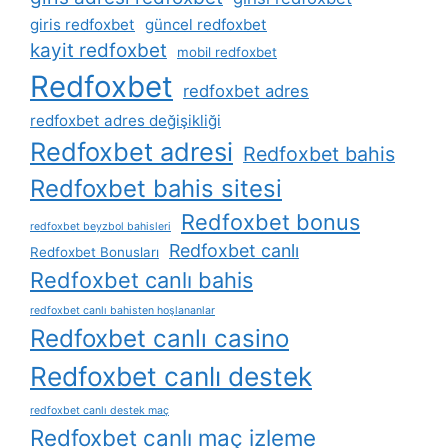
giris redfoxbet
güncel redfoxbet
kayit redfoxbet
mobil redfoxbet
Redfoxbet
redfoxbet adres
redfoxbet adres değişikliği
Redfoxbet adresi
Redfoxbet bahis
Redfoxbet bahis sitesi
Redfoxbet bonus
redfoxbet beyzbol bahisleri
Redfoxbet canlı
Redfoxbet Bonusları
Redfoxbet canlı bahis
redfoxbet canlı bahisten hoşlananlar
Redfoxbet canlı casino
Redfoxbet canlı destek
redfoxbet canlı destek maç
Redfoxbet canlı maç izleme