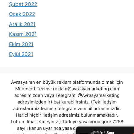
Şubat 2022
Ocak 2022
Aralık 2021
Kasım 2021
Ekim 2021
Eylül 2021
Avrasya'nın en büyük reklam platformunda olmak için
Microsoft Teams:
reklam@avrasyamarketing.com
adresimizden veya Telegram: @Avrasyamarketing
adresimizden irtibat kurabilirsiniz. (Tek iletişim
adreslerimiz teams / telegram ve mail adresimizdir.
Harici hiçbir iletişim adresimiz bulunmamaktadır.
Lütfen itibar etmeyiniz.) Türkiye yasalarına göre 7258
sayılı kanun uyarınca yasa dışı bahis oynamanın