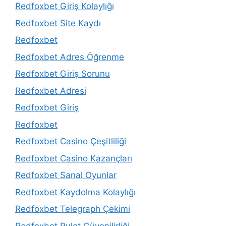
Redfoxbet Giriş Kolaylığı
Redfoxbet Site Kaydı
Redfoxbet
Redfoxbet Adres Öğrenme
Redfoxbet Giriş Sorunu
Redfoxbet Adresi
Redfoxbet Giriş
Redfoxbet
Redfoxbet Casino Çeşitliliği
Redfoxbet Casino Kazançları
Redfoxbet Sanal Oyunlar
Redfoxbet Kaydolma Kolaylığı
Redfoxbet Telegraph Çekimi
Redfoxbet Rulet Güvenilirliği