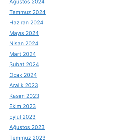
Ağustos 2024
Temmuz 2024
Haziran 2024
Mayıs 2024
Nisan 2024
Mart 2024
Şubat 2024
Ocak 2024
Aralık 2023
Kasım 2023
Ekim 2023
Eylül 2023
Ağustos 2023
Temmuz 2023