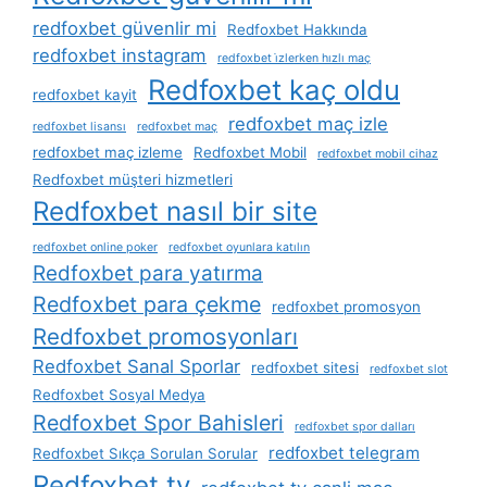
redfoxbet güvenlir mi
Redfoxbet Hakkında
redfoxbet instagram
redfoxbet i̇zlerken hızlı maç
Redfoxbet kaç oldu
redfoxbet kayit
redfoxbet maç izle
redfoxbet lisansı
redfoxbet maç
redfoxbet maç izleme
Redfoxbet Mobil
redfoxbet mobil cihaz
Redfoxbet müşteri hizmetleri
Redfoxbet nasıl bir site
redfoxbet online poker
redfoxbet oyunlara katılın
Redfoxbet para yatırma
Redfoxbet para çekme
redfoxbet promosyon
Redfoxbet promosyonları
Redfoxbet Sanal Sporlar
redfoxbet sitesi
redfoxbet slot
Redfoxbet Sosyal Medya
Redfoxbet Spor Bahisleri
redfoxbet spor dalları
redfoxbet telegram
Redfoxbet Sıkça Sorulan Sorular
Redfoxbet tv