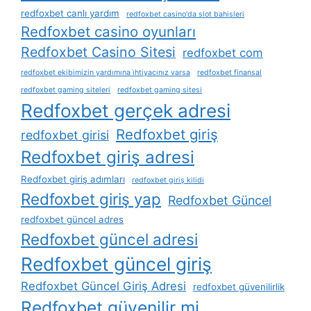
redfoxbet canlı yardım
redfoxbet casino'da slot bahisleri
Redfoxbet casino oyunları
Redfoxbet Casino Sitesi
redfoxbet com
redfoxbet ekibimizin yardımına i̇htiyacınız varsa
redfoxbet finansal
redfoxbet gaming siteleri
redfoxbet gaming sitesi
Redfoxbet gerçek adresi
Redfoxbet giriş
redfoxbet girisi
Redfoxbet giriş adresi
Redfoxbet giriş adımları
redfoxbet giriş kilidi
Redfoxbet giriş yap
Redfoxbet Güncel
redfoxbet güncel adres
Redfoxbet güncel adresi
Redfoxbet güncel giriş
Redfoxbet Güncel Giriş Adresi
redfoxbet güvenilirlik
Redfoxbet güvenilir mi