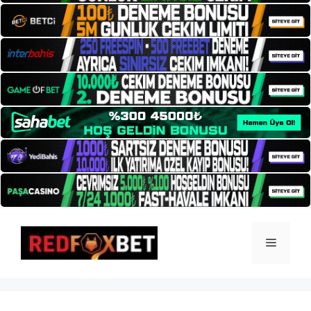
İçeriğe
atla
Menü