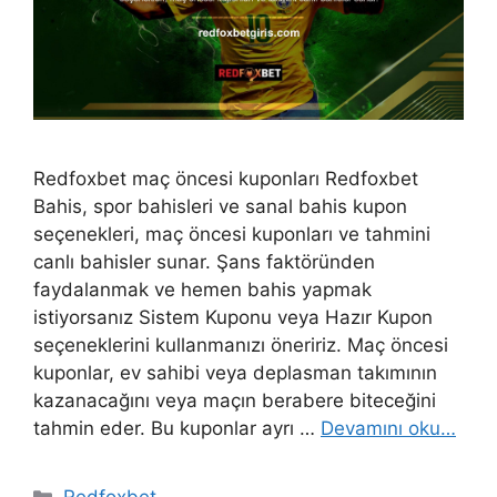
Redfoxbet maç öncesi kuponları Redfoxbet
Bahis, spor bahisleri ve sanal bahis kupon
seçenekleri, maç öncesi kuponları ve tahmini
canlı bahisler sunar. Şans faktöründen
faydalanmak ve hemen bahis yapmak
istiyorsanız Sistem Kuponu veya Hazır Kupon
seçeneklerini kullanmanızı öneririz. Maç öncesi
kuponlar, ev sahibi veya deplasman takımının
kazanacağını veya maçın berabere biteceğini
tahmin eder. Bu kuponlar ayrı …
Devamını oku…
Kategoriler