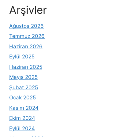
Arşivler
Ağustos 2026
Temmuz 2026
Haziran 2026
Eylül 2025
Haziran 2025
Mayıs 2025
Şubat 2025
Ocak 2025
Kasım 2024
Ekim 2024
Eylül 2024