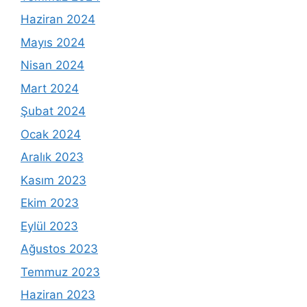
Haziran 2024
Mayıs 2024
Nisan 2024
Mart 2024
Şubat 2024
Ocak 2024
Aralık 2023
Kasım 2023
Ekim 2023
Eylül 2023
Ağustos 2023
Temmuz 2023
Haziran 2023