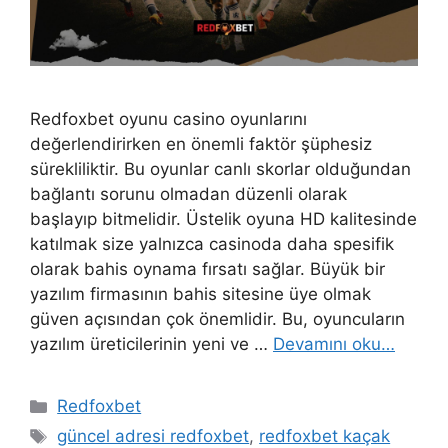
Redfoxbet oyunu casino oyunlarını
değerlendirirken en önemli faktör şüphesiz
sürekliliktir. Bu oyunlar canlı skorlar olduğundan
bağlantı sorunu olmadan düzenli olarak
başlayıp bitmelidir. Üstelik oyuna HD kalitesinde
katılmak size yalnızca casinoda daha spesifik
olarak bahis oynama fırsatı sağlar. Büyük bir
yazılım firmasının bahis sitesine üye olmak
güven açısından çok önemlidir. Bu, oyuncuların
yazılım üreticilerinin yeni ve …
Devamını oku…
Kategoriler
Redfoxbet
Etiketler
güncel adresi redfoxbet
,
redfoxbet kaçak