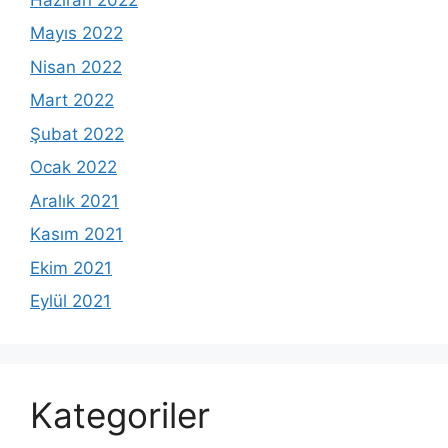
Mayıs 2022
Nisan 2022
Mart 2022
Şubat 2022
Ocak 2022
Aralık 2021
Kasım 2021
Ekim 2021
Eylül 2021
Kategoriler