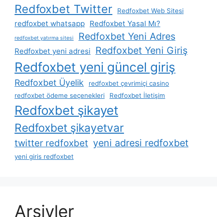
Redfoxbet Twitter
Redfoxbet Web Sitesi
redfoxbet whatsapp
Redfoxbet Yasal Mı?
Redfoxbet Yeni Adres
redfoxbet yatırma sitesi
Redfoxbet Yeni Giriş
Redfoxbet yeni adresi
Redfoxbet yeni güncel giriş
Redfoxbet Üyelik
redfoxbet çevrimiçi casino
redfoxbet ödeme seçenekleri
Redfoxbet İletişim
Redfoxbet şikayet
Redfoxbet şikayetvar
yeni adresi redfoxbet
twitter redfoxbet
yeni giris redfoxbet
Arşivler