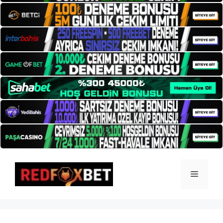
İçeriğe
atla
Menü