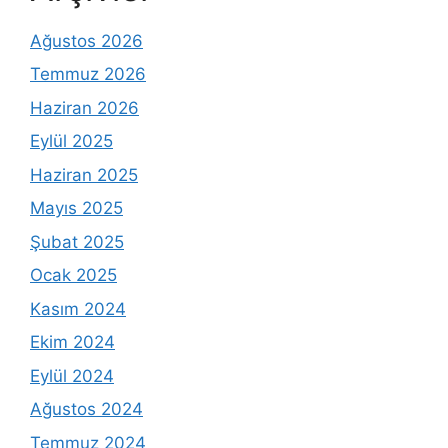
Ağustos 2026
Temmuz 2026
Haziran 2026
Eylül 2025
Haziran 2025
Mayıs 2025
Şubat 2025
Ocak 2025
Kasım 2024
Ekim 2024
Eylül 2024
Ağustos 2024
Temmuz 2024