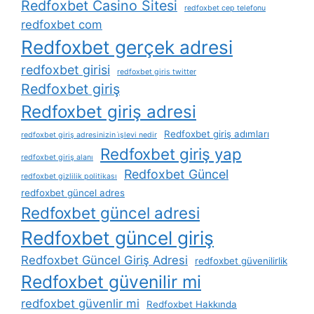
Redfoxbet Casino Sitesi
redfoxbet cep telefonu
redfoxbet com
Redfoxbet gerçek adresi
redfoxbet girisi
redfoxbet giris twitter
Redfoxbet giriş
Redfoxbet giriş adresi
Redfoxbet giriş adımları
redfoxbet giriş adresinizin i̇şlevi nedir
Redfoxbet giriş yap
redfoxbet giriş alanı
Redfoxbet Güncel
redfoxbet gizlilik politikası
redfoxbet güncel adres
Redfoxbet güncel adresi
Redfoxbet güncel giriş
Redfoxbet Güncel Giriş Adresi
redfoxbet güvenilirlik
Redfoxbet güvenilir mi
redfoxbet güvenlir mi
Redfoxbet Hakkında