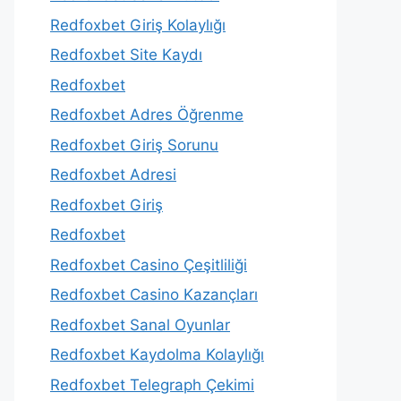
Redfoxbet Giriş Kolaylığı
Redfoxbet Site Kaydı
Redfoxbet
Redfoxbet Adres Öğrenme
Redfoxbet Giriş Sorunu
Redfoxbet Adresi
Redfoxbet Giriş
Redfoxbet
Redfoxbet Casino Çeşitliliği
Redfoxbet Casino Kazançları
Redfoxbet Sanal Oyunlar
Redfoxbet Kaydolma Kolaylığı
Redfoxbet Telegraph Çekimi