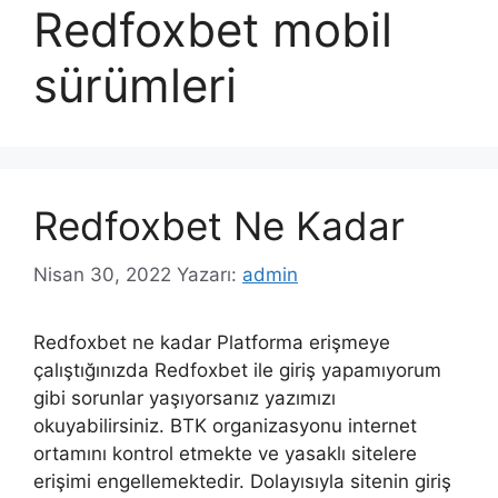
Redfoxbet mobil
sürümleri
Redfoxbet Ne Kadar
Nisan 30, 2022
Yazarı:
admin
Redfoxbet ne kadar Platforma erişmeye
çalıştığınızda Redfoxbet ile giriş yapamıyorum
gibi sorunlar yaşıyorsanız yazımızı
okuyabilirsiniz. BTK organizasyonu internet
ortamını kontrol etmekte ve yasaklı sitelere
erişimi engellemektedir. Dolayısıyla sitenin giriş