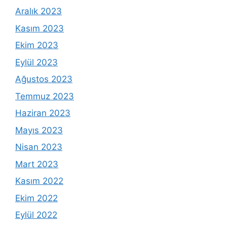
Aralık 2023
Kasım 2023
Ekim 2023
Eylül 2023
Ağustos 2023
Temmuz 2023
Haziran 2023
Mayıs 2023
Nisan 2023
Mart 2023
Kasım 2022
Ekim 2022
Eylül 2022