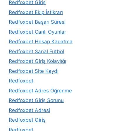
Redfoxbet Giriş
Redfoxbet Ekip İstikrarı
Redfoxbet Başarı Süresi
Redfoxbet Canlı Oyunlar
Redfoxbet Hesap Kapatma
Redfoxbet Sanal Futbol
Redfoxbet Giriş Kolaylığı
Redfoxbet Site Kaydı
Redfoxbet
Redfoxbet Adres Öğrenme
Redfoxbet Giriş Sorunu
Redfoxbet Adresi
Redfoxbet Giriş
Redfoxbet