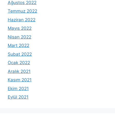
Ağustos 2022
Temmuz 2022
Haziran 2022
Mayıs 2022
Nisan 2022
Mart 2022
Şubat 2022
Ocak 2022
Aralık 2021
Kasım 2021
Ekim 2021
Eylül 2021