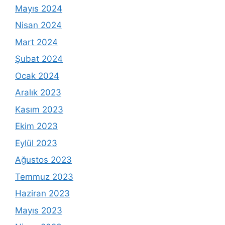
Mayıs 2024
Nisan 2024
Mart 2024
Şubat 2024
Ocak 2024
Aralık 2023
Kasım 2023
Ekim 2023
Eylül 2023
Ağustos 2023
Temmuz 2023
Haziran 2023
Mayıs 2023