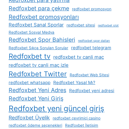
Redfoxbet para yatırma
Redfoxbet para çekme
redfoxbet promosyon
Redfoxbet promosyonları
Redfoxbet Sanal Sporlar
redfoxbet sitesi
redfoxbet slot
Redfoxbet Sosyal Medya
Redfoxbet Spor Bahisleri
redfoxbet spor dalları
redfoxbet telegram
Redfoxbet Sıkça Sorulan Sorular
Redfoxbet tv
redfoxbet tv canli maç
redfoxbet tv canli maç izle
Redfoxbet Twitter
Redfoxbet Web Sitesi
redfoxbet whatsapp
Redfoxbet Yasal Mı?
Redfoxbet Yeni Adres
Redfoxbet yeni adresi
Redfoxbet Yeni Giriş
Redfoxbet yeni güncel giriş
Redfoxbet Üyelik
redfoxbet çevrimiçi casino
redfoxbet ödeme seçenekleri
Redfoxbet İletişim