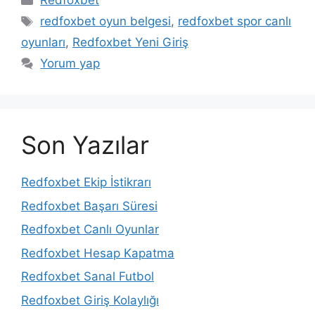
Redfoxbet
Etiketler
redfoxbet oyun belgesi
,
redfoxbet spor canlı
oyunları
,
Redfoxbet Yeni Giriş
Yorum yap
Son Yazılar
Redfoxbet Ekip İstikrarı
Redfoxbet Başarı Süresi
Redfoxbet Canlı Oyunlar
Redfoxbet Hesap Kapatma
Redfoxbet Sanal Futbol
Redfoxbet Giriş Kolaylığı