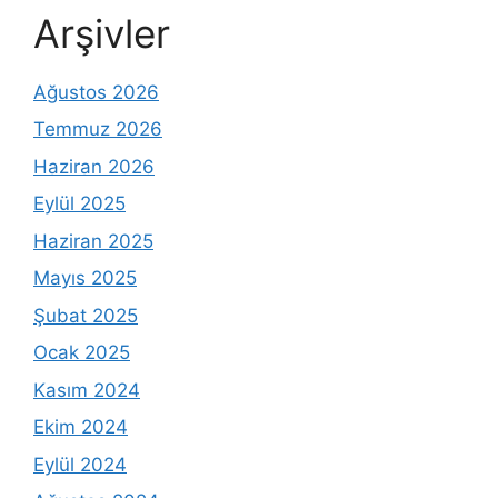
Arşivler
Ağustos 2026
Temmuz 2026
Haziran 2026
Eylül 2025
Haziran 2025
Mayıs 2025
Şubat 2025
Ocak 2025
Kasım 2024
Ekim 2024
Eylül 2024