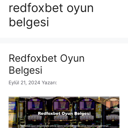
redfoxbet oyun
belgesi
Redfoxbet Oyun
Belgesi
Eylül 21, 2024
Yazarı: