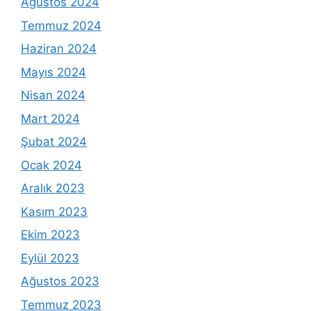
Ağustos 2024
Temmuz 2024
Haziran 2024
Mayıs 2024
Nisan 2024
Mart 2024
Şubat 2024
Ocak 2024
Aralık 2023
Kasım 2023
Ekim 2023
Eylül 2023
Ağustos 2023
Temmuz 2023