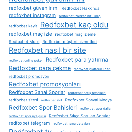
redfoxbet güvenlir mi
Redfoxbet Hakkında
redfoxbet instagram
redfoxbet i̇zlerken hızlı maç
Redfoxbet kaç oldu
redfoxbet kayit
redfoxbet maç izle
redfoxbet maç izleme
Redfoxbet Mobil
Redfoxbet müşteri hizmetleri
Redfoxbet nasıl bir site
Redfoxbet para yatırma
redfoxbet online poker
Redfoxbet para çekme
redfoxbet platform lideri
redfoxbet promosyon
Redfoxbet promosyonları
Redfoxbet Sanal Sporlar
redfoxbet satış temsilcisi
redfoxbet sitesi
Redfoxbet Sosyal Medya
redfoxbet slot
Redfoxbet Spor Bahisleri
redfoxbet spor dalları
Redfoxbet Sıkça Sorulan Sorular
redfoxbet spor üye girişi
redfoxbet telegram
redfoxbet tema detayları
Redfoxbet tv