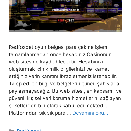
Redfoxbet oyun belgesi para çekme işlemi
tamamlanmadan önce hesabınız Casinonun
web sitesine kaydedilecektir. Hesabınızı
oluşturmak için kimlik bilgilerinizi ve ikamet
ettiğiniz yerin kanıtını ibraz etmeniz istenebilir.
Talep edilen bilgi ve belgeleri üçüncü şahıslarla
paylaşmayacağız. Bu web sitesi, en kapsamlı ve
güvenli kişisel veri koruma hizmetlerini sağlayan
şirketlerden biri olarak kabul edilmektedir.
Platformdan sık sık para …
Devamını oku…
Kategoriler