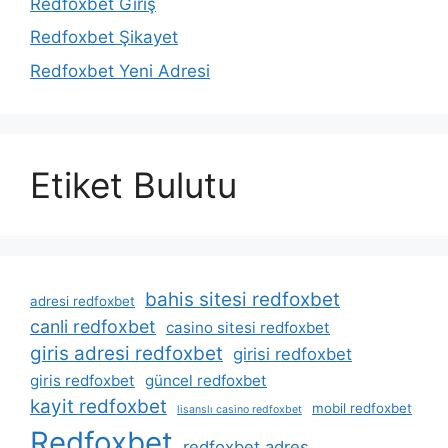
Redfoxbet Giriş
Redfoxbet Şikayet
Redfoxbet Yeni Adresi
Etiket Bulutu
bahis sitesi redfoxbet
adresi redfoxbet
canli redfoxbet
casino sitesi redfoxbet
giris adresi redfoxbet
girisi redfoxbet
giris redfoxbet
güncel redfoxbet
kayit redfoxbet
mobil redfoxbet
lisanslı casino redfoxbet
Redfoxbet
redfoxbet adres