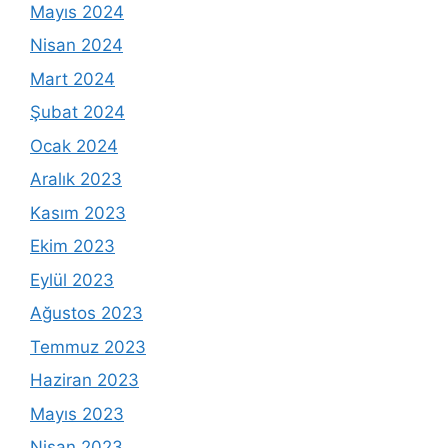
Mayıs 2024
Nisan 2024
Mart 2024
Şubat 2024
Ocak 2024
Aralık 2023
Kasım 2023
Ekim 2023
Eylül 2023
Ağustos 2023
Temmuz 2023
Haziran 2023
Mayıs 2023
Nisan 2023