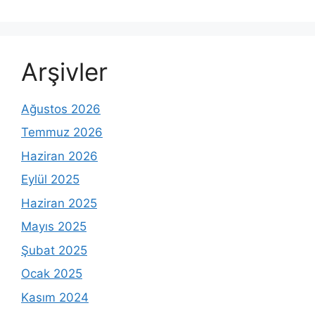
Arşivler
Ağustos 2026
Temmuz 2026
Haziran 2026
Eylül 2025
Haziran 2025
Mayıs 2025
Şubat 2025
Ocak 2025
Kasım 2024