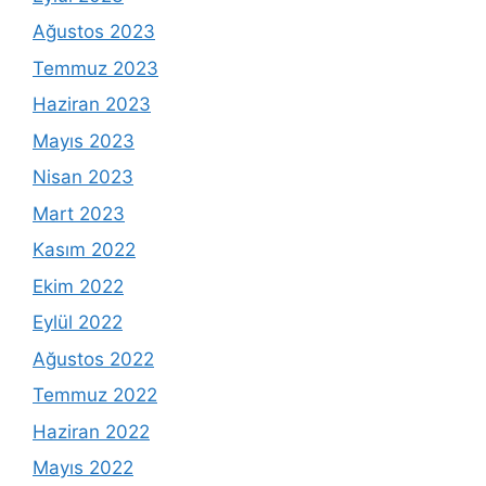
Ağustos 2023
Temmuz 2023
Haziran 2023
Mayıs 2023
Nisan 2023
Mart 2023
Kasım 2022
Ekim 2022
Eylül 2022
Ağustos 2022
Temmuz 2022
Haziran 2022
Mayıs 2022