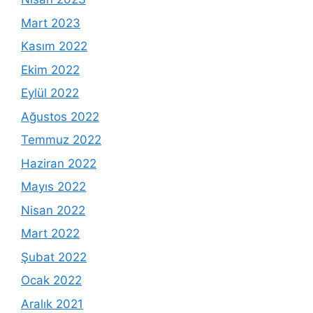
Mart 2023
Kasım 2022
Ekim 2022
Eylül 2022
Ağustos 2022
Temmuz 2022
Haziran 2022
Mayıs 2022
Nisan 2022
Mart 2022
Şubat 2022
Ocak 2022
Aralık 2021