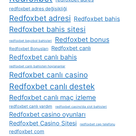
redfoxbet adres değişikliği
Redfoxbet adresi
Redfoxbet bahis
Redfoxbet bahis sitesi
Redfoxbet bonus
redfoxbet beyzbol bahisleri
Redfoxbet canlı
Redfoxbet Bonusları
Redfoxbet canlı bahis
redfoxbet canlı bahisten hoşlananlar
Redfoxbet canlı casino
Redfoxbet canlı destek
Redfoxbet canlı maç izleme
redfoxbet canlı yardım
redfoxbet casino'da slot bahisleri
Redfoxbet casino oyunları
Redfoxbet Casino Sitesi
redfoxbet cep telefonu
redfoxbet com