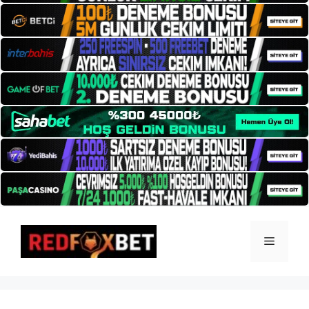
İçeriğe
atla
Menü