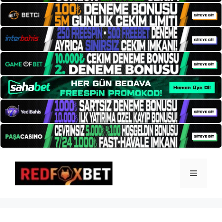
İçeriğe
atla
Menü