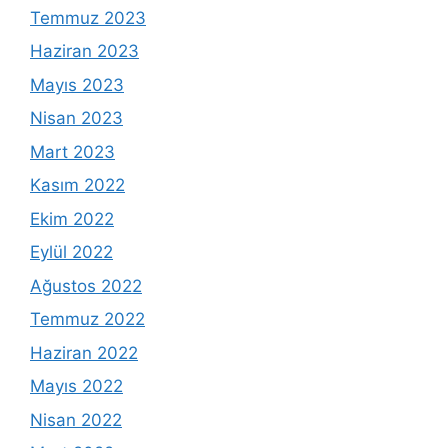
Temmuz 2023
Haziran 2023
Mayıs 2023
Nisan 2023
Mart 2023
Kasım 2022
Ekim 2022
Eylül 2022
Ağustos 2022
Temmuz 2022
Haziran 2022
Mayıs 2022
Nisan 2022