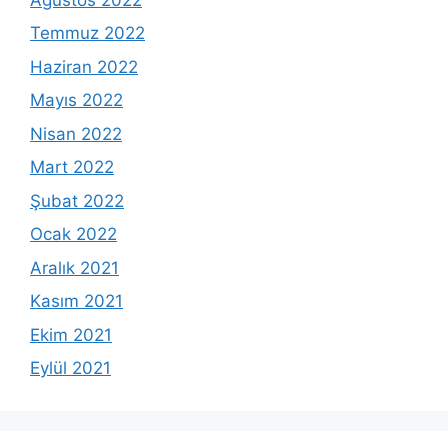
Temmuz 2022
Haziran 2022
Mayıs 2022
Nisan 2022
Mart 2022
Şubat 2022
Ocak 2022
Aralık 2021
Kasım 2021
Ekim 2021
Eylül 2021