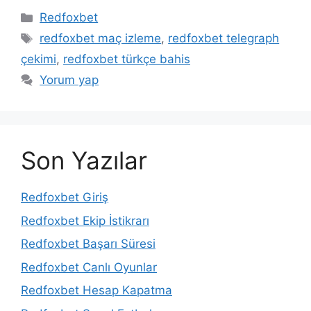
Kategoriler
Redfoxbet
Etiketler
redfoxbet maç izleme
,
redfoxbet telegraph
çekimi
,
redfoxbet türkçe bahis
Yorum yap
Son Yazılar
Redfoxbet Giriş
Redfoxbet Ekip İstikrarı
Redfoxbet Başarı Süresi
Redfoxbet Canlı Oyunlar
Redfoxbet Hesap Kapatma