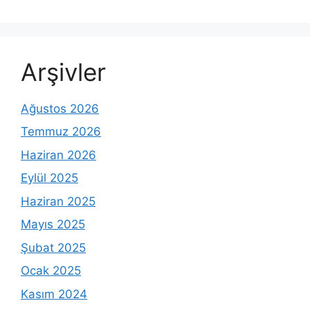
Arşivler
Ağustos 2026
Temmuz 2026
Haziran 2026
Eylül 2025
Haziran 2025
Mayıs 2025
Şubat 2025
Ocak 2025
Kasım 2024