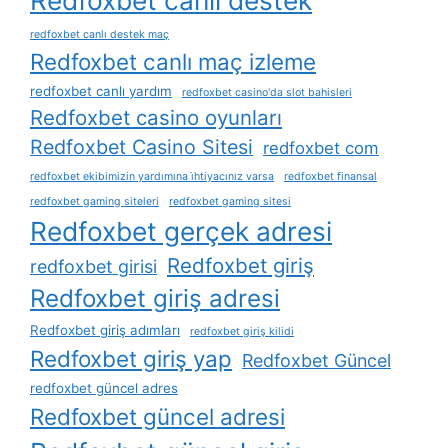
Redfoxbet canlı destek
redfoxbet canlı destek maç
Redfoxbet canlı maç izleme
redfoxbet canlı yardım
redfoxbet casino'da slot bahisleri
Redfoxbet casino oyunları
Redfoxbet Casino Sitesi
redfoxbet com
redfoxbet ekibimizin yardımına i̇htiyacınız varsa
redfoxbet finansal
redfoxbet gaming siteleri
redfoxbet gaming sitesi
Redfoxbet gerçek adresi
Redfoxbet giriş
redfoxbet girisi
Redfoxbet giriş adresi
Redfoxbet giriş adımları
redfoxbet giriş kilidi
Redfoxbet giriş yap
Redfoxbet Güncel
redfoxbet güncel adres
Redfoxbet güncel adresi