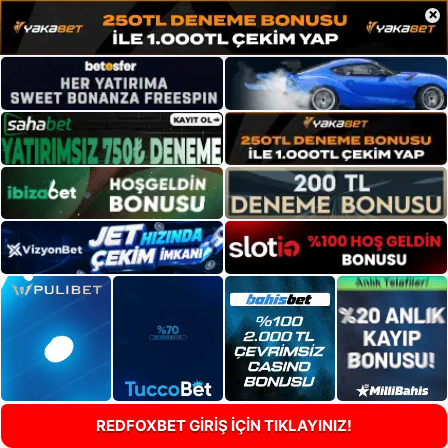
×
REDFOXBET GİRİŞ İÇİN TIKLAYINIZ!