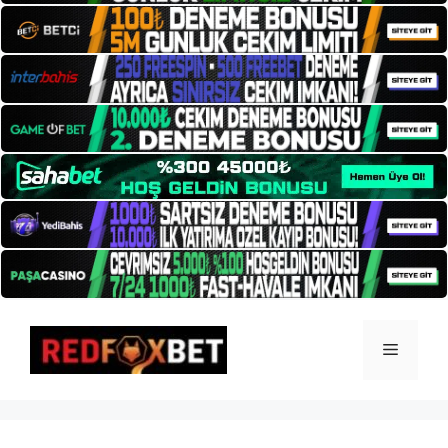
İçeriğe
atla
Menü