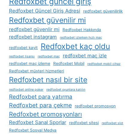
Redfoxbet güncel giriş
Redfoxbet Güncel Giriş Adresi
redfoxbet güvenilirlik
Redfoxbet güvenilir mi
redfoxbet güvenlir mi
Redfoxbet Hakkında
redfoxbet instagram
redfoxbet i̇zlerken hızlı maç
Redfoxbet kaç oldu
redfoxbet kayit
redfoxbet maç izle
redfoxbet lisansı
redfoxbet maç
redfoxbet maç izleme
Redfoxbet Mobil
redfoxbet mobil cihaz
Redfoxbet müşteri hizmetleri
Redfoxbet nasıl bir site
redfoxbet online poker
redfoxbet oyunlara katılın
Redfoxbet para yatırma
Redfoxbet para çekme
redfoxbet promosyon
Redfoxbet promosyonları
Redfoxbet Sanal Sporlar
redfoxbet sitesi
redfoxbet slot
Redfoxbet Sosyal Medya