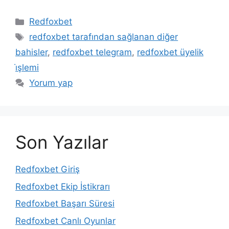
Kategoriler
Redfoxbet
Etiketler
redfoxbet tarafından sağlanan diğer
bahisler
,
redfoxbet telegram
,
redfoxbet üyelik
i̇şlemi
Yorum yap
Son Yazılar
Redfoxbet Giriş
Redfoxbet Ekip İstikrarı
Redfoxbet Başarı Süresi
Redfoxbet Canlı Oyunlar