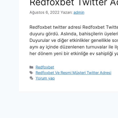
Redfoxbet Twitter A
Ağustos 6, 2022
Yazarı:
admin
Redfoxbet twitter adresi Redfoxbet Twitte
duyuru gördü. Aslında, bahisçilerin üyeleri
Duyurular ve diğer etkinlikler genellikle 
aynı ay içinde düzenlenen turnuvalar ile ilg
her dönem yeni bir etkinliğe ev sahipliği 
Kategoriler
Redfoxbet
Etiketler
Redfoxbet Ve Resmi Müşteri Twitter Adresi
Yorum yap