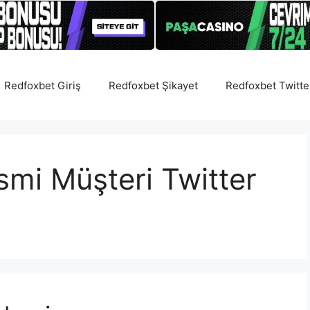
Redfoxbet Giriş
Redfoxbet Şikayet
Redfoxbet Twitte
mi Müşteri Twitter