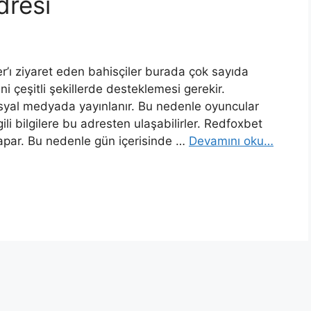
dresi
r’ı ziyaret eden bahisçiler burada çok sayıda
ni çeşitli şekillerde desteklemesi gerekir.
sosyal medyada yayınlanır. Bu nedenle oyuncular
ili bilgilere bu adresten ulaşabilirler. Redfoxbet
yapar. Bu nedenle gün içerisinde …
Devamını oku…