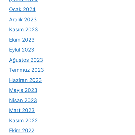
Ocak 2024
Aralık 2023
Kasım 2023
Ekim 2023
Eylül 2023
Ağustos 2023
Temmuz 2023
Haziran 2023
Mayıs 2023
Nisan 2023
Mart 2023
Kasım 2022
Ekim 2022