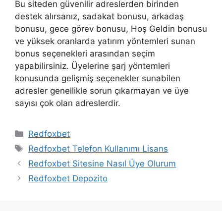
Bu siteden güvenilir adreslerden birinden
destek alırsanız, sadakat bonusu, arkadaş
bonusu, gece görev bonusu, Hoş Geldin bonusu
ve yüksek oranlarda yatırım yöntemleri sunan
bonus seçenekleri arasından seçim
yapabilirsiniz. Üyelerine şarj yöntemleri
konusunda gelişmiş seçenekler sunabilen
adresler genellikle sorun çıkarmayan ve üye
sayısı çok olan adreslerdir.
Kategoriler
Redfoxbet
Etiketler
Redfoxbet Telefon Kullanımı Lisans
Yazı
Redfoxbet Sitesine Nasıl Üye Olurum
dolaşımı
Redfoxbet Depozito