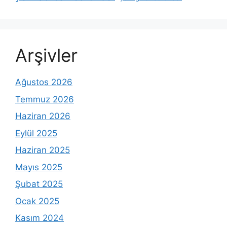
Arşivler
Ağustos 2026
Temmuz 2026
Haziran 2026
Eylül 2025
Haziran 2025
Mayıs 2025
Şubat 2025
Ocak 2025
Kasım 2024