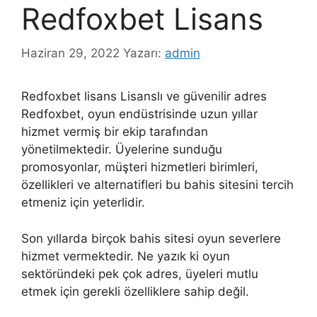
Redfoxbet Lisans
Haziran 29, 2022
Yazarı:
admin
Redfoxbet lisans Lisanslı ve güvenilir adres
Redfoxbet, oyun endüstrisinde uzun yıllar
hizmet vermiş bir ekip tarafından
yönetilmektedir. Üyelerine sunduğu
promosyonlar, müşteri hizmetleri birimleri,
özellikleri ve alternatifleri bu bahis sitesini tercih
etmeniz için yeterlidir.
Son yıllarda birçok bahis sitesi oyun severlere
hizmet vermektedir. Ne yazık ki oyun
sektöründeki pek çok adres, üyeleri mutlu
etmek için gerekli özelliklere sahip değil.