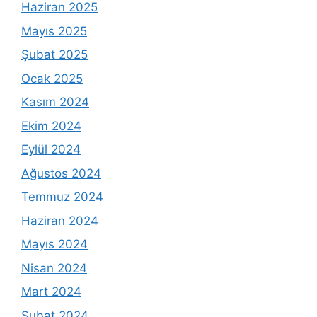
Haziran 2025
Mayıs 2025
Şubat 2025
Ocak 2025
Kasım 2024
Ekim 2024
Eylül 2024
Ağustos 2024
Temmuz 2024
Haziran 2024
Mayıs 2024
Nisan 2024
Mart 2024
Şubat 2024