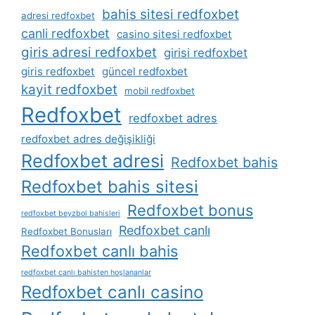
bahis sitesi redfoxbet
adresi redfoxbet
canli redfoxbet
casino sitesi redfoxbet
giris adresi redfoxbet
girisi redfoxbet
giris redfoxbet
güncel redfoxbet
kayit redfoxbet
mobil redfoxbet
Redfoxbet
redfoxbet adres
redfoxbet adres değişikliği
Redfoxbet adresi
Redfoxbet bahis
Redfoxbet bahis sitesi
Redfoxbet bonus
redfoxbet beyzbol bahisleri
Redfoxbet canlı
Redfoxbet Bonusları
Redfoxbet canlı bahis
redfoxbet canlı bahisten hoşlananlar
Redfoxbet canlı casino