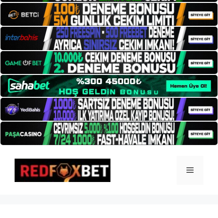
İçeriğe
atla
Menü