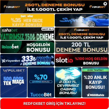
×
REDFOXBET GİRİŞ İÇİN TIKLAYINIZ!