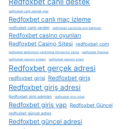
Redfoxbet canlı destek
redfoxbet canlı destek maç
Redfoxbet canlı maç izleme
redfoxbet canlı yardım
redfoxbet casino'da slot bahisleri
Redfoxbet casino oyunları
Redfoxbet Casino Sitesi
redfoxbet com
redfoxbet ekibimizin yardımına i̇htiyacınız varsa
redfoxbet finansal
redfoxbet gaming siteleri
redfoxbet gaming sitesi
Redfoxbet gerçek adresi
Redfoxbet giriş
redfoxbet girisi
Redfoxbet giriş adresi
Redfoxbet giriş adımları
redfoxbet giriş kilidi
Redfoxbet giriş yap
Redfoxbet Güncel
redfoxbet güncel adres
Redfoxbet güncel adresi