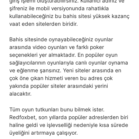
giriş işlemi oluşturabilirsiniz. Kullanıcı adınız ve
şifreniz ile mobil versiyonunda rahatlıkla
kullanabileceğiniz bu bahis sitesi yüksek kazanç
vaat eden sitelerden biridir.
Bahis sitesinde oynayabileceğiniz oyunlar
arasında video oyunları ve farklı poker
seçenekleri yer almaktadır. En popüler oyun
sağlayıcılarının oyunlarıyla canlı oyunlar oynama
ve eğlenme şansınız. Yeni siteler arasında en
çok öne çıkan hizmeti veren bu adres çok
yakında popüler siteler arasındaki yerini
alacaktır.
Tüm oyun tutkunları bunu bilmek ister.
Redfoxbet, son yıllarda popüler adreslerden biri
haline geldi ve işlevselliği nedeniyle kısa sürede
üyeliğini artırmaya çalışıyor.