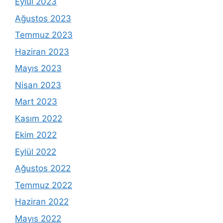
Eylül 2023
Ağustos 2023
Temmuz 2023
Haziran 2023
Mayıs 2023
Nisan 2023
Mart 2023
Kasım 2022
Ekim 2022
Eylül 2022
Ağustos 2022
Temmuz 2022
Haziran 2022
Mayıs 2022