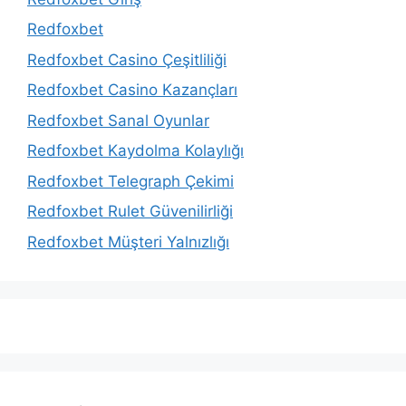
Redfoxbet
Redfoxbet Casino Çeşitliliği
Redfoxbet Casino Kazançları
Redfoxbet Sanal Oyunlar
Redfoxbet Kaydolma Kolaylığı
Redfoxbet Telegraph Çekimi
Redfoxbet Rulet Güvenilirliği
Redfoxbet Müşteri Yalnızlığı