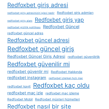
Redfoxbet giriş adresi
Redfoxbet giriş adımları
redfoxbet giriş adresinizin i̇şlevi nedir
Redfoxbet giriş yap
redfoxbet giriş alanı
Redfoxbet Güncel
redfoxbet gizlilik politikası
redfoxbet güncel adres
Redfoxbet güncel adresi
Redfoxbet güncel giriş
Redfoxbet Güncel Giriş Adresi
redfoxbet güvenilirlik
Redfoxbet güvenilir mi
redfoxbet güvenlir mi
Redfoxbet Hakkında
redfoxbet instagram
redfoxbet i̇zlerken hızlı maç
Redfoxbet kaç oldu
redfoxbet kayit
redfoxbet maç izle
redfoxbet maç izleme
Redfoxbet Mobil
Redfoxbet müşteri hizmetleri
Redfoxbet nasıl bir site