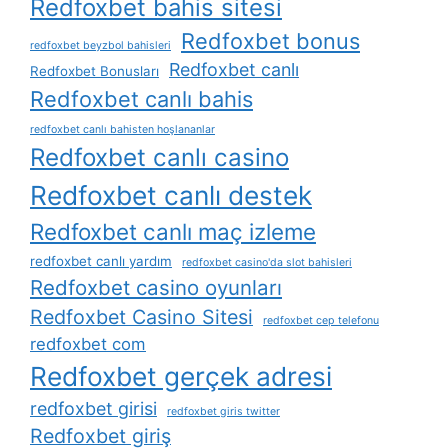
Redfoxbet bahis sitesi
Redfoxbet bonus
redfoxbet beyzbol bahisleri
Redfoxbet canlı
Redfoxbet Bonusları
Redfoxbet canlı bahis
redfoxbet canlı bahisten hoşlananlar
Redfoxbet canlı casino
Redfoxbet canlı destek
Redfoxbet canlı maç izleme
redfoxbet canlı yardım
redfoxbet casino'da slot bahisleri
Redfoxbet casino oyunları
Redfoxbet Casino Sitesi
redfoxbet cep telefonu
redfoxbet com
Redfoxbet gerçek adresi
redfoxbet girisi
redfoxbet giris twitter
Redfoxbet giriş