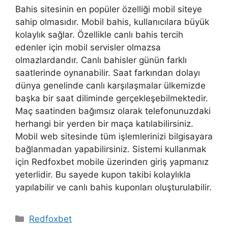
Bahis sitesinin en popüler özelliği mobil siteye
sahip olmasıdır. Mobil bahis, kullanıcılara büyük
kolaylık sağlar. Özellikle canlı bahis tercih
edenler için mobil servisler olmazsa
olmazlardandır. Canlı bahisler günün farklı
saatlerinde oynanabilir. Saat farkından dolayı
dünya genelinde canlı karşılaşmalar ülkemizde
başka bir saat diliminde gerçekleşebilmektedir.
Maç saatinden bağımsız olarak telefonunuzdaki
herhangi bir yerden bir maça katılabilirsiniz.
Mobil web sitesinde tüm işlemlerinizi bilgisayara
bağlanmadan yapabilirsiniz. Sistemi kullanmak
için Redfoxbet mobile üzerinden giriş yapmanız
yeterlidir. Bu sayede kupon takibi kolaylıkla
yapılabilir ve canlı bahis kuponları oluşturulabilir.
Kategoriler
Redfoxbet