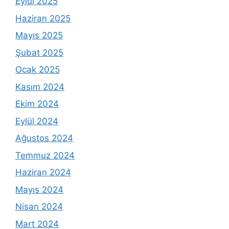
Eylül 2025
Haziran 2025
Mayıs 2025
Şubat 2025
Ocak 2025
Kasım 2024
Ekim 2024
Eylül 2024
Ağustos 2024
Temmuz 2024
Haziran 2024
Mayıs 2024
Nisan 2024
Mart 2024