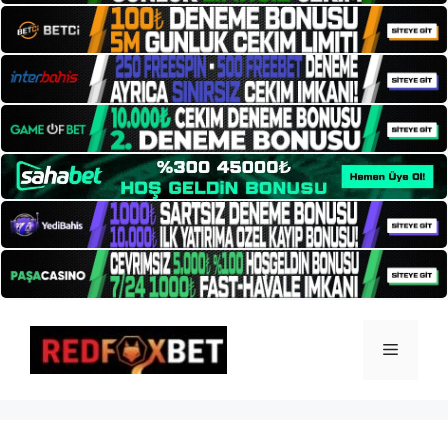
İçeriğe
atla
Menü